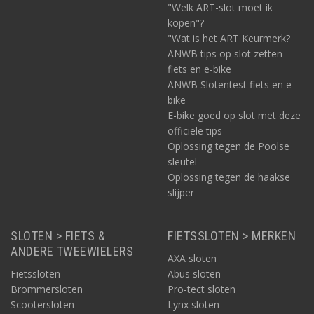
"Welk ART-slot moet ik
ook letterlijk tot uiting in de gehard stalen, roestvrije
kopen"?
slotbehuizing. Deze is zelfs van ruimtevaartkwaliteit.
"Wat is het ART Keurmerk?
LITELOK-sloten bieden nog meer voordelen:
ANWB tips op slot zetten
fiets en e-bike
Ze zijn
tril- en rammelvrij
, dankzij het softe, dunne
ANWB Slotentest fiets en e-
ontwerp;
bike
Ze zitten tijdens het fietsen
nooit in de weg
, want ze zijn
E-bike goed op slot met deze
licht én dun;
officiële tips
Het
vergrendelingssysteem is verticaal
; dat maakt
het op slot zetten overzichtelijker;
Oplossing tegen de Poolse
Ze hebben
temperatuurtesten en nabootsing van
sleutel
zeer intensief gebruik
succesvol ondergaan;
Oplossing tegen de haakse
Ze zijn voorzien van een
ART-keurmerk
.
slijper
SLOTEN > FIETS &
FIETSSLOTEN > MERKEN
ANDERE TWEEWIELERS
AXA sloten
Fietssloten
Abus sloten
Brommersloten
Pro-tect sloten
Scootersloten
Lynx sloten