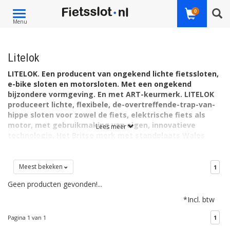
Toggle
0
Menu
navigation
Litelok
LITELOK. Een producent van ongekend lichte fietssloten,
e-bike sloten en motorsloten. Met een ongekend
bijzondere vormgeving. En met ART-keurmerk. LITELOK
produceert lichte, flexibele, de-overtreffende-trap-van-
hippe sloten voor zowel de fiets, elektrische fiets als
motor, met gebruikmaking van eigen, innovatieve
Lees meer
technologie. Het Britse merk met standplaats Wales
gebruikt daarvoor de
gepatenteerde techniek van
Boaflexicore® en Boaflexicore Plus®.
Meest bekeken
1
Het concept van Boaflexicore® en Boaflexicore Plus® is gericht
op het ontwikkelen van zéér flexibele sloten die desondanks
Geen producten gevonden!...
extreem sterk zijn.
*Incl. btw
Pagina 1 van 1
1