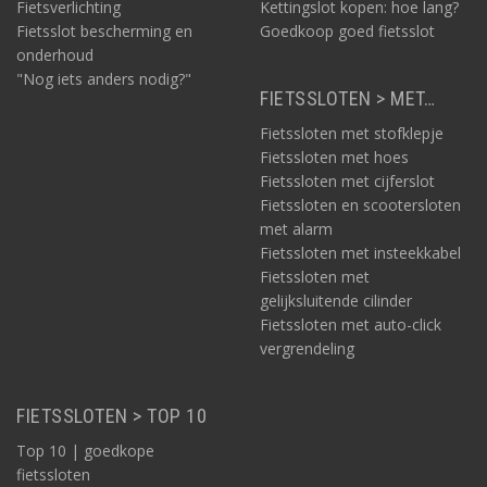
Fietsverlichting
Kettingslot kopen: hoe lang?
(deze is alleen nodig bij het openen);
De mogelijkheid om
meerdere sloten van hetzelfde
Fietsslot bescherming en
Goedkoop goed fietsslot
type te koppelen
voor een langer slot (!);
onderhoud
De mogelijkheid om onderweg het slot
gemakkelijk
"Nog iets anders nodig?"
'ergens' aan de fiets of e-bike
te plaatsen zonder dat
FIETSSLOTEN > MET…
deze in de weg zal zitten;
Fietssloten met stofklepje
De mogelijkheid om, van de fiets af, ook
zélf het slot
Fietssloten met hoes
draagbaar mee te nemen
(!);
Fietssloten met cijferslot
Het gebruik van
duurzame, plantaardige polymeren,
biomaterialen en gerecycled materiaal
.
Fietssloten en scootersloten
met alarm
De genoemde buitengewone aandacht voor design en innovatie
Fietssloten met insteekkabel
is gewaardeerd met meerdere internationale awards, zoals de
Fietssloten met
Reddot Design Award 2018 en de iF Design Award 2021.
gelijksluitende cilinder
Fietssloten met auto-click
vergrendeling
FIETSSLOTEN > TOP 10
Top 10 | goedkope
fietssloten