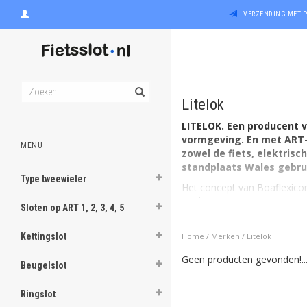
VERZENDING MET 
Litelok
LITELOK. Een producent v
vormgeving. En met ART-k
MENU
zowel de fiets, elektris
standplaats Wales gebru
Type tweewieler
Het concept van Boaflexicor
sterk zijn.
Sloten op ART 1, 2, 3, 4, 5
Kettingslot
Home
/
Merken
/
Litelok
Geen producten gevonden!..
Beugelslot
Ringslot