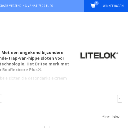
0
WINKELWAGEN
GRATIS VERZENDING VANAF 75,00 EURO
n. Met een ongekend bijzondere
nde-trap-van-hippe sloten voor
 technologie. Het Britse merk met
 Boaflexicore Plus®.
xibele sloten die desondanks extreem
1
*Incl. btw