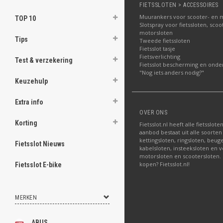
Ze zijn voorzien van 
FIETSSLOTEN > ACCESSOIRES
Muurankers voor scooter- en 
TOP 10
Slotspray voor fietssloten, scoo
motorsloten
Tips
Tweede fietssloten
Fietsslot tasje
Fietsverlichting
Test & verzekering
Fietsslot bescherming en ond
"Nog iets anders nodig?"
Keuzehulp
Extra info
OVER ONS
Korting
Fietsslot.nl heeft alle fietsslote
aanbod bestaat uit alle soorten
kettingsloten, ringsloten, beuge
Fietsslot Nieuws
kabelsloten, insteeksloten en 
motorsloten en scootersloten. F
kopen? Fietsslot.nl!
Fietsslot E-bike
Onherkenbaar als fiet
MERKEN
Wie het overzicht met
LITEL
hippe fietsslot is haast nie
ABUS