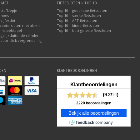
> MET…
FIETSSLOTEN > TOP 10
 stofklepje
Top 10 | goedkope fietssloten
 hoes
Top 10 | sterke fietssloten
cijferslot
Top 10 | ART-fietssloten
scootersloten met alarm
Top 10 | kinderfietssloten
 insteekkabel
Top 10 | best geteste fietssloten
gelijksluitende cilinder
 auto-click vergrendeling
DEN
KLANTBEOORDELINGEN
Klantbeoordelingen
(9.2/
10
)
2220 beoordelingen
Bekijk alle beoordelingen
e vormgeving is uniek. Het ongekend
 een stevige kernwaarde is van deze