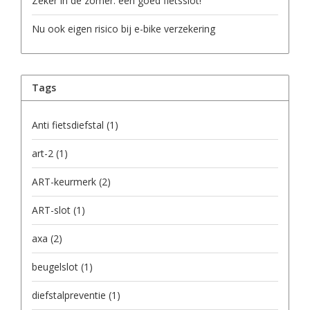
Zeker in de zomer: een goed fietsslot!
Nu ook eigen risico bij e-bike verzekering
Tags
Anti fietsdiefstal
(1)
art-2
(1)
ART-keurmerk
(2)
ART-slot
(1)
axa
(2)
beugelslot
(1)
diefstalpreventie
(1)