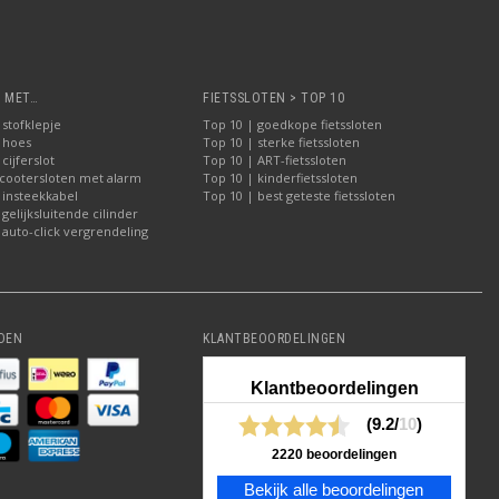
> MET…
FIETSSLOTEN > TOP 10
 stofklepje
Top 10 | goedkope fietssloten
 hoes
Top 10 | sterke fietssloten
cijferslot
Top 10 | ART-fietssloten
scootersloten met alarm
Top 10 | kinderfietssloten
 insteekkabel
Top 10 | best geteste fietssloten
gelijksluitende cilinder
 auto-click vergrendeling
DEN
KLANTBEOORDELINGEN
Klantbeoordelingen
(9.2/
10
)
2220 beoordelingen
Bekijk alle beoordelingen