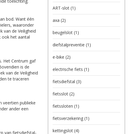
de toelichting.
ART-slot
(1)
 aan bod. Want één
axa
(2)
ielers, waaronder
k van de Veiligheid
beugelslot
(1)
k ook het aantal
diefstalpreventie
(1)
e-bike
(2)
ws. Het Centrum gaf
 Bovendien is de
electrische fiets
(1)
k van de Veiligheid
den te traceren
fietsdiefstal
(3)
fietsslot
(2)
n veertien publieke
fietssloten
(1)
Onder ander een
fietsverzekering
(1)
kettingslot
(4)
 van fietsdiefstal-