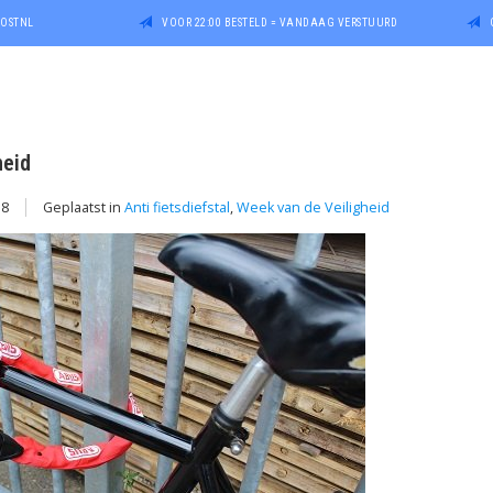
POSTNL
VOOR 22:00 BESTELD = VANDAAG VERSTUURD
heid
18
Geplaatst in
Anti fietsdiefstal
,
Week van de Veiligheid