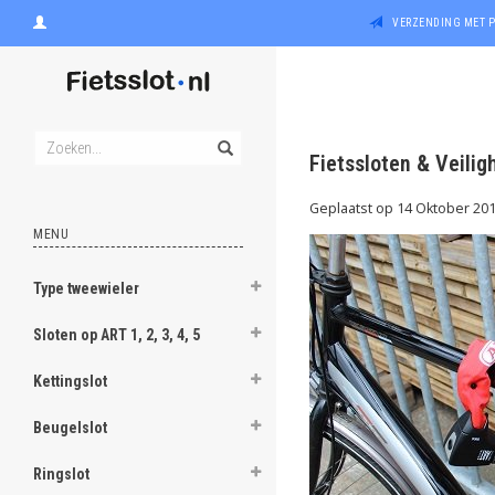
VERZENDING MET 
Fietssloten & Veilig
Geplaatst op
14 Oktober 20
MENU
Type tweewieler
Sloten op ART 1, 2, 3, 4, 5
Kettingslot
Beugelslot
Ringslot