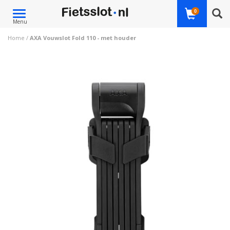
Toggle
0
Menu
navigation
Home
/
AXA Vouwslot Fold 110 - met houder