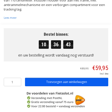
van 110 centimeter. Inclusief houder voor aan het frame, met
antirammelmechanisme en een verborgen compartiment voor een
tracking tag.
Lees meer
Bestel binnen:
10
36
43
:
:
en uw bestelling wordt vandaag nog verstuurd!
€59,95
€85,95
Incl. btw
Toevoegen aan winkelwagen