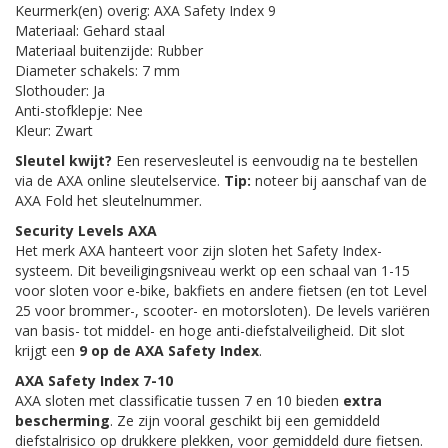
Keurmerk(en) overig: AXA Safety Index 9
Materiaal: Gehard staal
Materiaal buitenzijde: Rubber
Diameter schakels: 7 mm
Slothouder: Ja
Anti-stofklepje: Nee
Kleur: Zwart
Sleutel kwijt?
Een reservesleutel is eenvoudig na te bestellen
via de AXA online sleutelservice.
Tip:
noteer bij aanschaf van de
AXA Fold het sleutelnummer.
Security Levels AXA
Het merk AXA hanteert voor zijn sloten het Safety Index-
systeem. Dit beveiligingsniveau werkt op een schaal van 1-15
voor sloten voor e-bike, bakfiets en andere fietsen (en tot Level
25 voor brommer-, scooter- en motorsloten). De levels variëren
van basis- tot middel- en hoge anti-diefstalveiligheid. Dit slot
krijgt een
9 op de AXA Safety Index
.
AXA Safety Index 7-10
AXA sloten met classificatie tussen 7 en 10 bieden
extra
bescherming
. Ze zijn vooral geschikt bij een gemiddeld
diefstalrisico op drukkere plekken, voor gemiddeld dure fietsen.