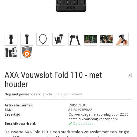
AXA Vouwslot Fold 110 - met
houder
Nog niet gewaardeerd
|
Schrijf je eigen review
Artikelnummer:
59851095KB
EAN:
8713249365688
Levertijd:
Op werkdagen en zondag voor 22:00
besteld = vandaag verzonden!
Beschikbaarheid:
Op voorraad
De zwarte AXA Fold 110 is een sterk stalen vouwslot met een lengte