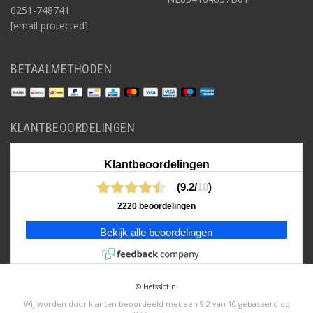
0251-748741
[email protected]
BETAALMETHODEN
KLANTBEOORDELINGEN
Klantbeoordelingen
(9.2/
10
)
2220 beoordelingen
Bekijk alle beoordelingen
© Fietsslot.nl
Wij worden door klanten beoordeeld met een
9,2
van
10
gebaseerd op