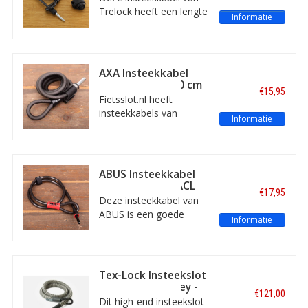
frameslot
zeer flexibel in gebruik;
Trelock heeft een lengte
Informatie
verkrijgbaar in verschillende lengtes;
van 180 centimeter en is
er is geen extra sleutel voor nodig;
gemaakt van staaldraad
met een dikte van 10
Wanneer een insteekkabel?
millimeter. Te gebruiken
AXA Insteekkabel
in combinatie met een
Een insteekkabel is geschikt wanneer gebruiksgemak belangrijk
RLN/Newton 150 cm
€15,95
ringslot.
is en u de fiets snel aan een vast object wilt kunnen bevestigen.
Fietsslot.nl heeft
insteekkabels van
Let wel: een
insteekketting biedt doorgaans een hogere
Informatie
150cm en 180cm. Deze
weerstand
tegen diefstalpogingen
kabels zijn geschikt voor
Zeker voor de e-bike en andere duurdere, waardevolle fietsen
de AXA Victory,
adviseren we om zeker een ART-slot te nemen. Verzekeringen
Defender en Solid. De
ABUS Insteekkabel
stellen dit niet voor niets verplicht.
RL Newton is voorzien
Adaptor Cable ACL
€17,95
van framehouder en
12/100
Echter, een
insteekkabel biedt extra flexibiliteit, laag
Deze insteekkabel van
twee klembeugels.
gewicht en is makkelijk mee te nemen
.
ABUS is een goede
Informatie
extra beveiliging tegen
diefstal. De 12 mm dikke
Veelgestelde vragen over insteekkabels
kabel is heel flexibel en
past op de ABUS-
Tex-Lock Insteekslot
ringsloten Pro Shield,
Wat is een insteekkabel?
Mate Electric Grey -
€121,00
Shield, Pro Tectic en op
Textielslot
Dit high-end insteekslot