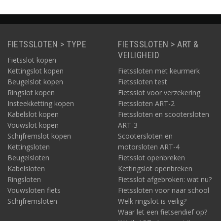
FIETSSLOTEN > TYPE
FIETSSLOTEN > ART &
VEILIGHEID
Fietsslot kopen
Kettingslot kopen
Fietssloten met keurmerk
Beugelslot kopen
Fietssloten test
Ringslot kopen
Fietsslot voor verzekering
Insteekketting kopen
Fietssloten ART-2
Kabelslot kopen
Fietssloten en scootersloten
Vouwslot kopen
ART-3
Schijfremslot kopen
Scootersloten en
Kettingsloten
motorsloten ART-4
Beugelsloten
Fietsslot openbreken
Kabelsloten
Kettingslot openbreken
Ringsloten
Fietsslot afgebroken: wat nu?
Vouwsloten fiets
Fietssloten voor naar school
Schijfremsloten
Welk ringslot is veilig?
Waar let een fietsendief op?