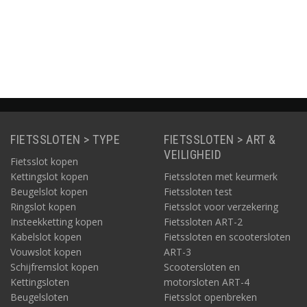
T-2
ART-2
Informatie
Informatie
Informatie
FIETSSLOTEN > TYPE
FIETSSLOTEN > ART &
VEILIGHEID
Fietsslot kopen
Kettingslot kopen
Fietssloten met keurmerk
Beugelslot kopen
Fietssloten test
Ringslot kopen
Fietsslot voor verzekering
Insteekketting kopen
Fietssloten ART-2
Kabelslot kopen
Fietssloten en scootersloten
Vouwslot kopen
ART-3
Schijfremslot kopen
Scootersloten en
Kettingsloten
motorsloten ART-4
Beugelsloten
Fietsslot openbreken