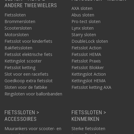
ANDERE TWEEWIELERS
AXA sloten
Fietssloten
Abus sloten
Brommersloten
Pro-tect sloten
Scootersloten
Lynx sloten
Motorsloten
Starry sloten
Fietsslot voor kinderfiets
DoubleLock sloten
Bakfietssloten
Fietsslot Action
Fietsslot elektrische fiets
Fietsslot HEMA
Kettingslot scooter
Fietsslot Praxis
Fietsslot ketting
Fietsslot Blokker
Slot voor een racefiets
Kettingslot Action
Goedkoop extra fietsslot
Kettingslot HEMA
Sloten voor de fatbike
Fietsslot ketting AXA
Ringsloten voor ballonbanden
FIETSSLOTEN >
FIETSSLOTEN >
ACCESSOIRES
KENMERKEN
Muurankers voor scooter- en
Sterke fietssloten