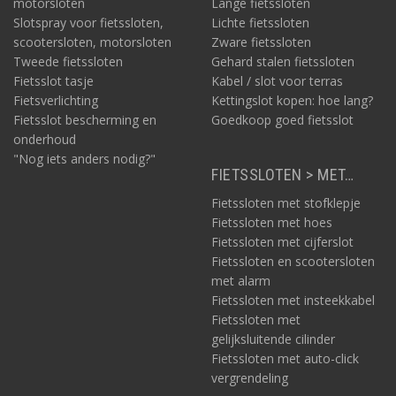
motorsloten
Lange fietssloten
Slotspray voor fietssloten,
Lichte fietssloten
scootersloten, motorsloten
Zware fietssloten
Tweede fietssloten
Gehard stalen fietssloten
Fietsslot tasje
Kabel / slot voor terras
Fietsverlichting
Kettingslot kopen: hoe lang?
Fietsslot bescherming en
Goedkoop goed fietsslot
onderhoud
"Nog iets anders nodig?"
FIETSSLOTEN > MET…
Fietssloten met stofklepje
Fietssloten met hoes
Fietssloten met cijferslot
Fietssloten en scootersloten
met alarm
Fietssloten met insteekkabel
Fietssloten met
gelijksluitende cilinder
Fietssloten met auto-click
vergrendeling