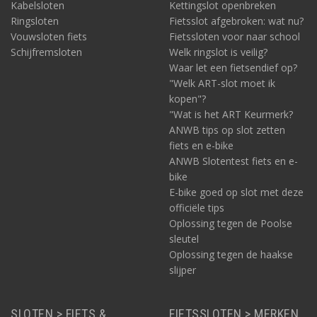
Kabelsloten
Kettingslot openbreken
Ringsloten
Fietsslot afgebroken: wat nu?
Vouwsloten fiets
Fietssloten voor naar school
Schijfremsloten
Welk ringslot is veilig?
Waar let een fietsendief op?
"Welk ART-slot moet ik
kopen"?
"Wat is het ART Keurmerk?
ANWB tips op slot zetten
fiets en e-bike
ANWB Slotentest fiets en e-
bike
E-bike goed op slot met deze
officiële tips
Oplossing tegen de Poolse
sleutel
Oplossing tegen de haakse
slijper
SLOTEN > FIETS &
FIETSSLOTEN > MERKEN