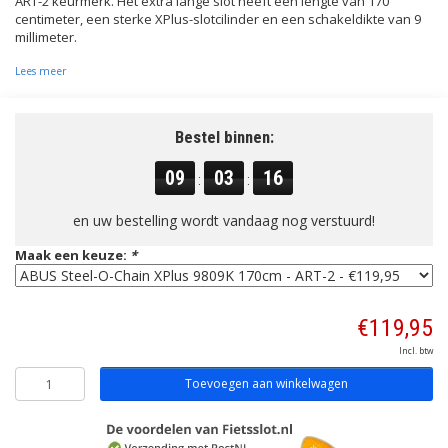
ART-2 keurmerk. Het extra lange slot heeft een lengte van 170
centimeter, een sterke XPlus-slotcilinder en een schakeldikte van 9
millimeter.
Lees meer
Bestel binnen:
09
03
15
:
:
en uw bestelling wordt vandaag nog verstuurd!
Maak een keuze:
*
€119,95
Incl. btw
Toevoegen aan winkelwagen