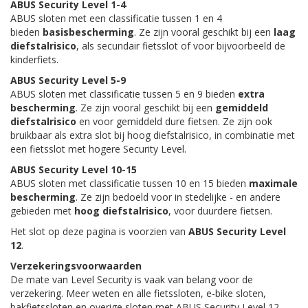
ABUS Security Level 1-4
ABUS sloten met een classificatie tussen 1 en 4
bieden
basisbescherming
. Ze zijn vooral geschikt bij een
laag
diefstalrisico
, als secundair fietsslot of voor bijvoorbeeld de
kinderfiets.
ABUS Security Level 5-9
ABUS sloten met classificatie tussen 5 en 9 bieden
extra
bescherming
. Ze zijn vooral geschikt bij een
gemiddeld
diefstalrisico
en voor gemiddeld dure fietsen. Ze zijn ook
bruikbaar als extra slot bij hoog diefstalrisico, in combinatie met
een fietsslot met hogere Security Level.
ABUS Security Level 10-15
ABUS sloten met classificatie tussen 10 en 15 bieden
maximale
bescherming
. Ze zijn bedoeld voor in stedelijke - en andere
gebieden met
hoog diefstalrisico
, voor duurdere fietsen.
Het slot op deze pagina is voorzien van
ABUS Security Level
12
.
Verzekeringsvoorwaarden
De mate van Level Security is vaak van belang voor de
verzekering. Meer weten en alle fietssloten, e-bike sloten,
bakfietssloten en overige sloten met ABUS Security Level 12