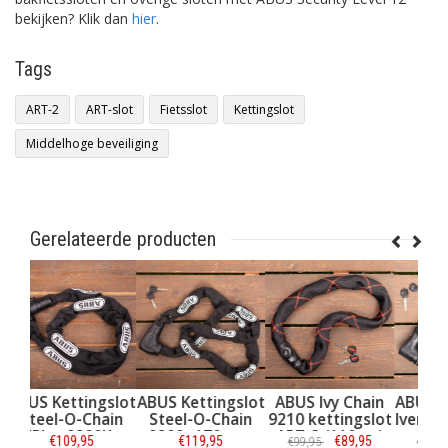
bekijken? Klik dan
hier
.
Tags
ART-2
ART-slot
Fietsslot
Kettingslot
Middelhoge beveiliging
Gerelateerde producten
slot
ABUS Kettingslot
ABUS Ivy Chain
ABUS Kettingslot
ain
Steel-O-Chain
9210 kettingslot
Iven Chain 140cm
K -
9809 -170cm -
ART-3 (110cm)
ART-2
€119,95
€89,95
€59,95
€99,95
€79,95