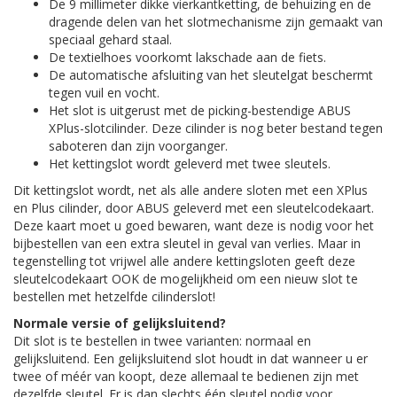
De 9 millimeter dikke vierkantketting, de behuizing en de
dragende delen van het slotmechanisme zijn gemaakt van
speciaal gehard staal.
De textielhoes voorkomt lakschade aan de fiets.
De automatische afsluiting van het sleutelgat beschermt
tegen vuil en vocht.
Het slot is uitgerust met de picking-bestendige ABUS
XPlus-slotcilinder. Deze cilinder is nog beter bestand tegen
saboteren dan zijn voorganger.
Het kettingslot wordt geleverd met twee sleutels.
Dit kettingslot wordt, net als alle andere sloten met een XPlus
en Plus cilinder, door ABUS geleverd met een sleutelcodekaart.
Deze kaart moet u goed bewaren, want deze is nodig voor het
bijbestellen van een extra sleutel in geval van verlies. Maar in
tegenstelling tot vrijwel alle andere kettingsloten geeft deze
sleutelcodekaart OOK de mogelijkheid om een nieuw slot te
bestellen met hetzelfde cilinderslot!
Normale versie of gelijksluitend?
Dit slot is te bestellen in twee varianten: normaal en
gelijksluitend. Een gelijksluitend slot houdt in dat wanneer u er
twee of méér van koopt, deze allemaal te bedienen zijn met
dezelfde sleutel. Er is dan slechts één sleutel nodig voor