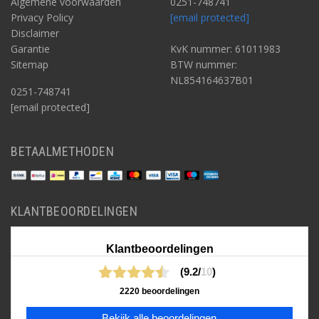
Algemene voorwaarden
0251-748741
Privacy Policy
[email protected]
Disclaimer
Garantie
KvK nummer: 61011983
Sitemap
BTW nummer:
NL854164637B01
0251-748741
[email protected]
BETAALMETHODEN
KLANTBEOORDELINGEN
Klantbeoordelingen
(9.2/
10
)
2220 beoordelingen
Bekijk alle beoordelingen