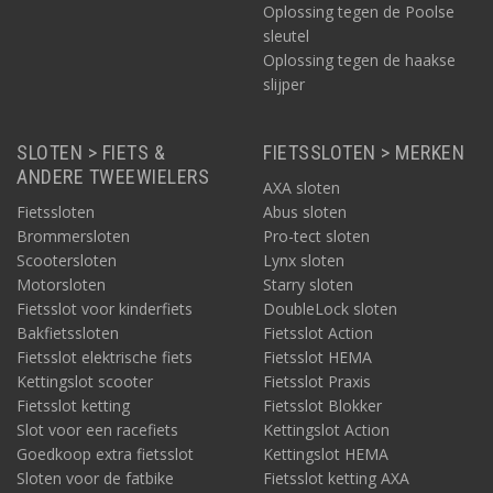
Oplossing tegen de Poolse
sleutel
Oplossing tegen de haakse
slijper
SLOTEN > FIETS &
FIETSSLOTEN > MERKEN
ANDERE TWEEWIELERS
AXA sloten
Fietssloten
Abus sloten
Brommersloten
Pro-tect sloten
Scootersloten
Lynx sloten
Motorsloten
Starry sloten
Fietsslot voor kinderfiets
DoubleLock sloten
Bakfietssloten
Fietsslot Action
Fietsslot elektrische fiets
Fietsslot HEMA
Kettingslot scooter
Fietsslot Praxis
Fietsslot ketting
Fietsslot Blokker
Slot voor een racefiets
Kettingslot Action
Goedkoop extra fietsslot
Kettingslot HEMA
Sloten voor de fatbike
Fietsslot ketting AXA