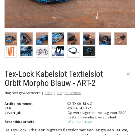
Tex-Lock Kabelslot Textielslot
Orbit Morpho Blauw - ART-2
Nog niet gewaardeerd
|
Schrijf je eigen review
Artikelnummer:
02-TX-001BLA.O
EAN:
4260586430172
Levertijd:
Op werkdagen en zondag voor 22:00
besteld = vandaag verzonden!
Beschikbaarheid:
Op voorraad
De Tex-Lock Orbit: een hightech fietsslot met een lengte van 100 cm,