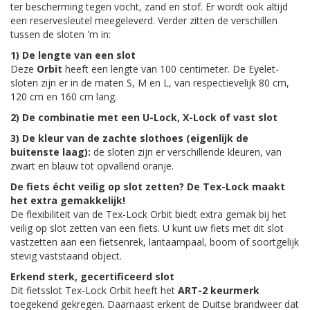
ter bescherming tegen vocht, zand en stof. Er wordt ook altijd
een reservesleutel meegeleverd. Verder zitten de verschillen
tussen de sloten 'm in:
1) De lengte van een slot
Deze
Orbit
heeft een lengte van 100 centimeter. De Eyelet-
sloten zijn er in de maten S, M en L, van respectievelijk 80 cm,
120 cm en 160 cm lang.
2) De combinatie met een U-Lock, X-Lock of vast slot
3) De kleur van de zachte slothoes (eigenlijk de
buitenste laag):
de sloten zijn er verschillende kleuren, van
zwart en blauw tot opvallend oranje.
De fiets écht veilig op slot zetten? De Tex-Lock maakt
het extra gemakkelijk!
De flexibiliteit van de Tex-Lock Orbit biedt extra gemak bij het
veilig op slot zetten van een fiets. U kunt uw fiets met dit slot
vastzetten aan een fietsenrek, lantaarnpaal, boom of soortgelijk
stevig vaststaand object.
Erkend sterk, gecertificeerd slot
Dit fietsslot Tex-Lock Orbit heeft het
ART-2 keurmerk
toegekend gekregen. Daarnaast erkent de Duitse brandweer dat