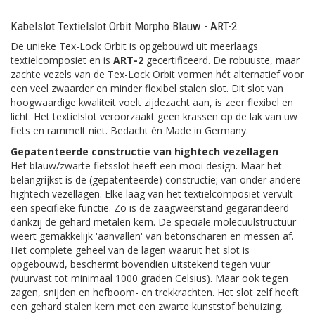
Kabelslot Textielslot Orbit Morpho Blauw - ART-2
De unieke Tex-Lock Orbit is opgebouwd uit meerlaags
textielcomposiet en is
ART-2
gecertificeerd. De robuuste, maar
zachte vezels van de Tex-Lock Orbit vormen hét alternatief voor
een veel zwaarder en minder flexibel stalen slot. Dit slot van
hoogwaardige kwaliteit voelt zijdezacht aan, is zeer flexibel en
licht. Het textielslot veroorzaakt geen krassen op de lak van uw
fiets en rammelt niet. Bedacht én Made in Germany.
Gepatenteerde constructie van hightech vezellagen
Het blauw/zwarte fietsslot heeft een mooi design. Maar het
belangrijkst is de (gepatenteerde) constructie; van onder andere
hightech vezellagen. Elke laag van het textielcomposiet vervult
een specifieke functie. Zo is de zaagweerstand gegarandeerd
dankzij de gehard metalen kern. De speciale molecuulstructuur
weert gemakkelijk 'aanvallen' van betonscharen en messen af.
Het complete geheel van de lagen waaruit het slot is
opgebouwd, beschermt bovendien uitstekend tegen vuur
(vuurvast tot minimaal 1000 graden Celsius). Maar ook tegen
zagen, snijden en hefboom- en trekkrachten. Het slot zelf heeft
een gehard stalen kern met een zwarte kunststof behuizing.