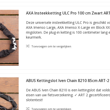
AXA Insteekketting ULC Pro 100 cm Zwart AR
Deze universele insteekketting ULC Pro is geschikt v
AXA Imenso Large, AXA Imenso X-Large en Block XX
ringsloten. De plug-in ketting is 100 centimeter lang
keurmerk.
Toevoegen om te vergelijken
ABUS Kettingslot Iven Chain 8210 85cm ART-2
De ABUS Iven Chain 8210 is een kettingslot dat vold
eisen van uw fietsverzekering. ✓ ART 2 gecertifice
slotentest!
Toevoegen om te vergelijken