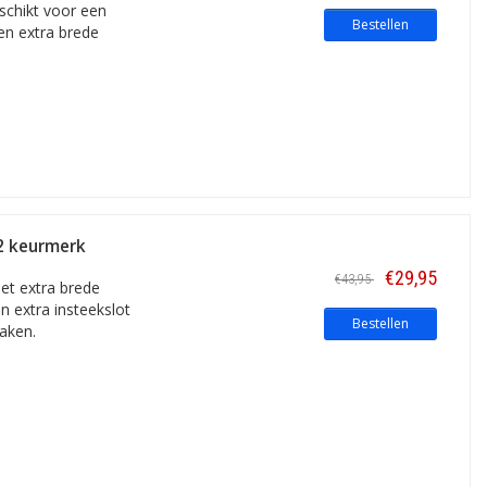
schikt voor een
Bestellen
 en extra brede
te wereld. Denk aan een hekwerk, boom,
-goedgekeurd slot om de fiets mee vast
2 keurmerk
€29,95
€43,95
et extra brede
n extra insteekslot
Bestellen
aken.