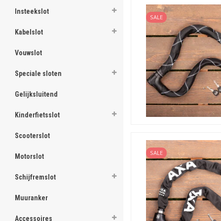
gereedschappen aan bod, di
Insteekslot
SALE
ART-1 tot en met ART-5
Kabelslot
Bij het testen (door SKG-IKO
categorieën. ART-1 krijgt éé
Vouwslot
daarmee de preventieve waar
ondergaan.
Speciale sloten
Over ART-1
Gelijksluitend
Een slot met keurmerk ART 1
een korte stop. Stichting AR
Kinderfietsslot
kabelslot. Bij (grote) voor
Over
ART-2
Scooterslot
Het minimale advies voor ee
SALE
van
AXA
en
Pro-tect
op Fiets
Motorslot
een ringslot te combineren 
Schijfremslot
Over
ART-3
ART-3 sloten bieden nog meer
Muuranker
stedelijke omgeving. Ook wo
hiernavolgende categorie 4 
Accessoires