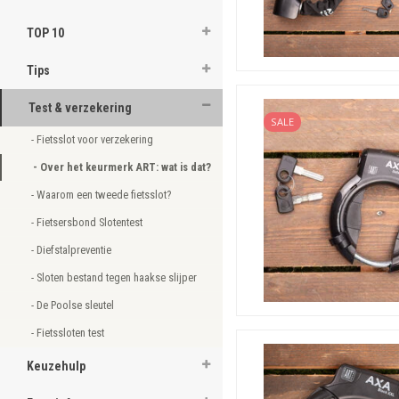
Over
ART-4
TOP 10
ART-4 wordt voor normale fie
zwaarder zijn. Deze sloten 
Tips
bescherming tegen diefstal 
Test & verzekering
Over
ART-5
SALE
Deze zwaarste categorie wo
- Fietsslot voor verzekering 
let wel op de lengte en het g
voorkomen van diefstal, erk
- Over het keurmerk ART: wat is dat? 
- Waarom een tweede fietsslot?
Hoe weet u welk slot we
Dit leest u altijd bij de pro
- Fietsersbond Slotentest
zelf. Een fietsslot, scooters
- Diefstalpreventie
viercijferige goedkeurnumme
- Sloten bestand tegen haakse slijper 
ADVIES: controleer altijd 
- De Poolse sleutel 
Controleer altijd de polisv
accepteert als geschikt slot 
- Fietssloten test 
Een andere belangrijke t
Keuzehulp
wel degelijk fietsen terugg