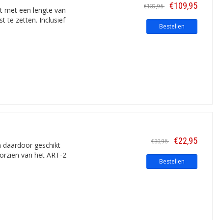
€109,95
€139,95
t met een lengte van
 te zetten. Inclusief
Bestellen
€22,95
€30,95
 daardoor geschikt
oorzien van het ART-2
Bestellen