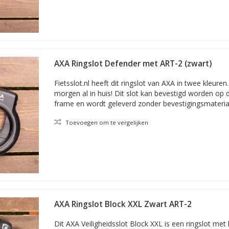
tsen nauwelijks gebruikt. Een belangrijke reden hiervoor is dat sloten 
zijn vooral een solide oplossing voor scooters, terwijl verzekeraars 
van motors.
AXA Ringslot Defender met ART-2 (zwart)
rdt toegekend aan de zwaarste motorsloten. Eventueel kan ook ee
Fietsslot.nl heeft dit ringslot van AXA in twee kleuren
ewicht. Het ART-5 certificaat geeft aan dat het betreffende kettingslot
morgen al in huis! Dit slot kan bevestigd worden op 
end door de verzekeraar.
frame en wordt geleverd zonder bevestigingsmateria
lk ART-keurmerk heeft?
Toevoegen om te vergelijken
ductbeschrijving en specificaties van het betreffende slot op Fietsslot.n
lot dan wel motorslot met ART-certificaat is altijd voorzien van het AR
r. Dit laatste nummer dient voor te komen op de officiële lijst met 
bij de verzekeraar!
oorwaarden van uw eigen verzekeraar, om er zeker van te zijn dat deze
voor diefstalpreventie.
AXA Ringslot Block XXL Zwart ART-2
ip
, ook van
www.stichtingart.nl
: doe bij onverhoopte diefstal altijd aan
evonden, en dan zou het zonde zijn als u onvindbaar bent.
Dit AXA Veiligheidsslot Block XXL is een ringslot me