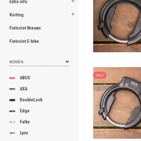
Extra info
Nog een tip:
vergeet een ev
Korting
En een allerlaatste tip, j
Zet, zoals al vermeld, het s
Fietsslot Nieuws
paal of speciaal rek. Heeft 
te zetten.
Fietsslot E-bike
MERKEN
SALE
ABUS
AXA
DoubleLock
Edge
Falkx
Lynx