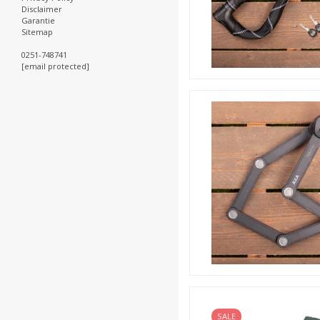
Disclaimer
Garantie
Sitemap
0251-748741
[email protected]
SALE