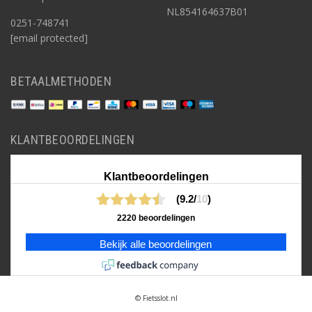
NL854164637B01
0251-748741
[email protected]
BETAALMETHODEN
KLANTBEOORDELINGEN
Klantbeoordelingen
(9.2/
10
)
2220 beoordelingen
Bekijk alle beoordelingen
© Fietsslot.nl