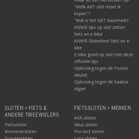
"Welk ART-slot moet ik
kopen"?
"Wat is het ART Keurmerk?
ANWB tips op slot zetten
fiets en e-bike
ANWB Slotentest fiets en e-
bike
E-bike goed op slot met deze
officiële tips
Oplossing tegen de Poolse
sleutel
Oplossing tegen de haakse
slijper
SLOTEN > FIETS &
FIETSSLOTEN > MERKEN
ANDERE TWEEWIELERS
AXA sloten
Fietssloten
Abus sloten
Brommersloten
Pro-tect sloten
Scootersloten
Lynx sloten