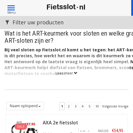
Toggle
Menu
navigation
Filter uw producten
Wat is het ART-keurmerk voor sloten en welke gr
ART-sloten zijn er?
Bij veel sloten op Fietsslot.nl komt u het tegen: het ART-k
is dit precies, hoe werkt het en waarom is dit keurmerk zo
Het antwoord op de laatste vraag is eigenlijk heel simpel. 
ART-keurmerk helpt diefstal van fietsen, brommers, scoot
motorfietsen te voorkomen.
Lees meer
Want het slot kan alléén een ART-keurmerk krijgen als het, na een u
voldoet aan een aantal belangrijke voorwaarden. De
onafhankelij
ART
zorgt hiervoor. Daarbij hebben onder meer de ANWB, verzekera
BOVAG en SKG-IKOB een belangrijke rol.
Naam oplopend
1
2
3
4
5
10
Volgende Vorige
Laboratoriumtest en ‘aanvalstest’
Voor elk slot is er een laboratoriumtest én een zogenaamde aanval
AXA 2e fietsslot
SALE
laboratorium komt de treksterkte aan bod, evenals een test die beki
aanbieding: AXA
€54,95
€67,95
Absolute 9 110 ART-2
hoeverre het slot bestand is tegen zagen, knippen en torderen. Oo