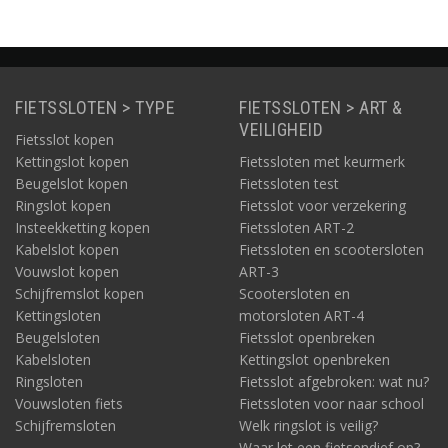
FIETSSLOTEN > TYPE
FIETSSLOTEN > ART &
VEILIGHEID
Fietsslot kopen
Kettingslot kopen
Fietssloten met keurmerk
Beugelslot kopen
Fietssloten test
Ringslot kopen
Fietsslot voor verzekering
Insteekketting kopen
Fietssloten ART-2
Kabelslot kopen
Fietssloten en scootersloten
Vouwslot kopen
ART-3
Schijfremslot kopen
Scootersloten en
Kettingsloten
motorsloten ART-4
Beugelsloten
Fietsslot openbreken
Kabelsloten
Kettingslot openbreken
Ringsloten
Fietsslot afgebroken: wat nu?
Vouwsloten fiets
Fietssloten voor naar school
Schijfremsloten
Welk ringslot is veilig?
Waar let een fietsendief op?