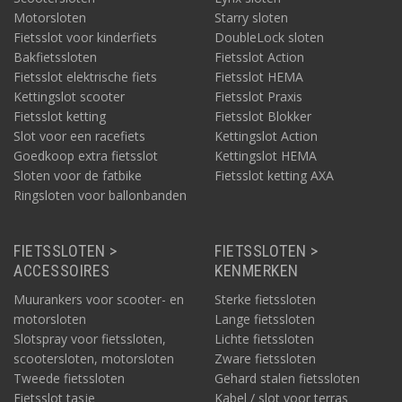
Motorsloten
Starry sloten
Fietsslot voor kinderfiets
DoubleLock sloten
Bakfietssloten
Fietsslot Action
Fietsslot elektrische fiets
Fietsslot HEMA
Kettingslot scooter
Fietsslot Praxis
Fietsslot ketting
Fietsslot Blokker
Slot voor een racefiets
Kettingslot Action
Goedkoop extra fietsslot
Kettingslot HEMA
Sloten voor de fatbike
Fietsslot ketting AXA
Ringsloten voor ballonbanden
FIETSSLOTEN >
FIETSSLOTEN >
ACCESSOIRES
KENMERKEN
Muurankers voor scooter- en
Sterke fietssloten
motorsloten
Lange fietssloten
Slotspray voor fietssloten,
Lichte fietssloten
scootersloten, motorsloten
Zware fietssloten
Tweede fietssloten
Gehard stalen fietssloten
Fietsslot tasje
Kabel / slot voor terras