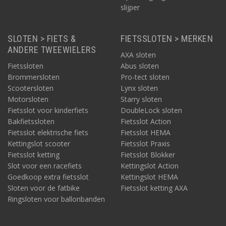
slijper
SLOTEN > FIETS &
FIETSSLOTEN > MERKEN
ANDERE TWEEWIELERS
AXA sloten
Fietssloten
Abus sloten
Brommersloten
Pro-tect sloten
Scootersloten
Lynx sloten
Motorsloten
Starry sloten
Fietsslot voor kinderfiets
DoubleLock sloten
Bakfietssloten
Fietsslot Action
Fietsslot elektrische fiets
Fietsslot HEMA
Kettingslot scooter
Fietsslot Praxis
Fietsslot ketting
Fietsslot Blokker
Slot voor een racefiets
Kettingslot Action
Goedkoop extra fietsslot
Kettingslot HEMA
Sloten voor de fatbike
Fietsslot ketting AXA
Ringsloten voor ballonbanden