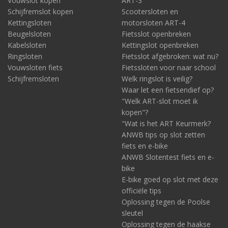
Vouwslot kopen
ART-3
Schijfremslot kopen
Scootersloten en
Kettingsloten
motorsloten ART-4
Beugelsloten
Fietsslot openbreken
Kabelsloten
Kettingslot openbreken
Ringsloten
Fietsslot afgebroken: wat nu?
Vouwsloten fiets
Fietssloten voor naar school
Schijfremsloten
Welk ringslot is veilig?
Waar let een fietsendief op?
"Welk ART-slot moet ik
kopen"?
"Wat is het ART Keurmerk?
ANWB tips op slot zetten
fiets en e-bike
ANWB Slotentest fiets en e-
bike
E-bike goed op slot met deze
officiële tips
Oplossing tegen de Poolse
sleutel
Oplossing tegen de haakse