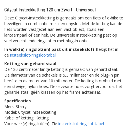
Citycat Insteekketting 120 cm Zwart - Universeel
Deze Citycat-insteekketting is gemaakt om een fiets of e-bike te
beveiligen in combinatie met een ringslot. Met de ketting kan de
fiets worden vastgezet aan een vast object, zoals een
lantaarnpaal of een hek. De universele insteekketting past op
veel verschillende ringsloten met plug-in optie.
In welk(e) ringslot(en) past dit insteekslot?
Bekijk het in
de
insteekslot-ringslot-tabel
.
Ketting van gehard staal
De 120 centimeter lange ketting is gemaakt van gehard staal.
De diameter van de schakels is 5,3 millimeter en de plug-in pin
heeft een diameter van 10 millimeter. De ketting is omhuld met
een stevige, nylon hoes. Deze zwarte hoes zorgt ervoor dat het
geharde staal géén krassen op het frame achterlaat.
Specificaties
Merk: Starry
Model: Citycat insteekketing
Kabel of ketting: Ketting
Voor welk(e) ringslot(en): Zie
insteekslot-ringslot-tabel