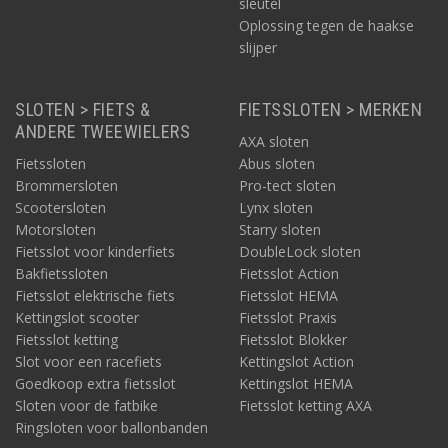
sleutel
Oplossing tegen de haakse
slijper
SLOTEN > FIETS &
FIETSSLOTEN > MERKEN
ANDERE TWEEWIELERS
AXA sloten
Fietssloten
Abus sloten
Brommersloten
Pro-tect sloten
Scootersloten
Lynx sloten
Motorsloten
Starry sloten
Fietsslot voor kinderfiets
DoubleLock sloten
Bakfietssloten
Fietsslot Action
Fietsslot elektrische fiets
Fietsslot HEMA
Kettingslot scooter
Fietsslot Praxis
Fietsslot ketting
Fietsslot Blokker
Slot voor een racefiets
Kettingslot Action
Goedkoop extra fietsslot
Kettingslot HEMA
Sloten voor de fatbike
Fietsslot ketting AXA
Ringsloten voor ballonbanden