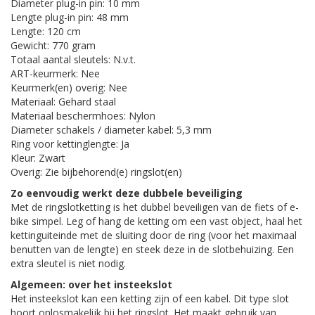
Diameter plug-in pin: 10 mm
Lengte plug-in pin: 48 mm
Lengte: 120 cm
Gewicht: 770 gram
Totaal aantal sleutels: N.v.t.
ART-keurmerk: Nee
Keurmerk(en) overig: Nee
Materiaal: Gehard staal
Materiaal beschermhoes: Nylon
Diameter schakels / diameter kabel: 5,3 mm
Ring voor kettinglengte: Ja
Kleur: Zwart
Overig: Zie bijbehorend(e) ringslot(en)
Zo eenvoudig werkt deze dubbele beveiliging
Met de ringslotketting is het dubbel beveiligen van de fiets of e-
bike simpel. Leg of hang de ketting om een vast object, haal het
kettinguiteinde met de sluiting door de ring (voor het maximaal
benutten van de lengte) en steek deze in de slotbehuizing. Een
extra sleutel is niet nodig.
Algemeen: over het insteekslot
Het insteekslot kan een ketting zijn of een kabel. Dit type slot
hoort onlosmakelijk bij het ringslot. Het maakt gebruik van