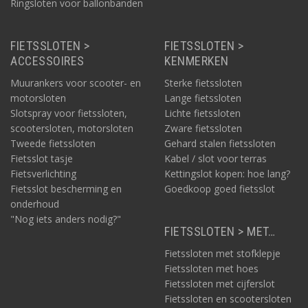
Ringsloten voor ballonbanden
FIETSSLOTEN >
FIETSSLOTEN >
ACCESSOIRES
KENMERKEN
Muurankers voor scooter- en
Sterke fietssloten
motorsloten
Lange fietssloten
Slotspray voor fietssloten,
Lichte fietssloten
scootersloten, motorsloten
Zware fietssloten
Tweede fietssloten
Gehard stalen fietssloten
Fietsslot tasje
Kabel / slot voor terras
Fietsverlichting
Kettingslot kopen: hoe lang?
Fietsslot bescherming en
Goedkoop goed fietsslot
onderhoud
"Nog iets anders nodig?"
FIETSSLOTEN > MET…
Fietssloten met stofklepje
Fietssloten met hoes
Fietssloten met cijferslot
Fietssloten en scootersloten