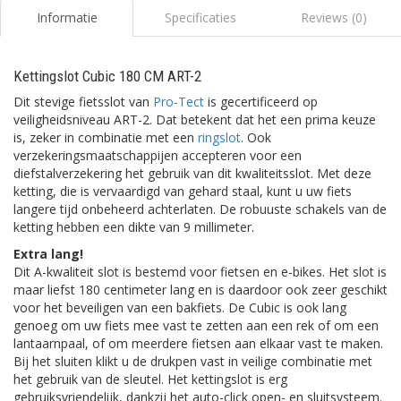
Informatie
Specificaties
Reviews (0)
Kettingslot Cubic 180 CM ART-2
Dit stevige fietsslot van
Pro-Tect
is gecertificeerd op
veiligheidsniveau ART-2. Dat betekent dat het een prima keuze
is, zeker in combinatie met een
ringslot
. Ook
verzekeringsmaatschappijen accepteren voor een
diefstalverzekering het gebruik van dit kwaliteitsslot. Met deze
ketting, die is vervaardigd van gehard staal, kunt u uw fiets
langere tijd onbeheerd achterlaten. De robuuste schakels van de
ketting hebben een dikte van 9 millimeter.
Extra lang!
Dit A-kwaliteit slot is bestemd voor fietsen en e-bikes. Het slot is
maar liefst 180 centimeter lang en is daardoor ook zeer geschikt
voor het beveiligen van een bakfiets. De Cubic is ook lang
genoeg om uw fiets mee vast te zetten aan een rek of om een
lantaarnpaal, of om meerdere fietsen aan elkaar vast te maken.
Bij het sluiten klikt u de drukpen vast in veilige combinatie met
het gebruik van de sleutel. Het kettingslot is erg
gebruiksvriendelijk, dankzij het auto-click open- en sluitsysteem.