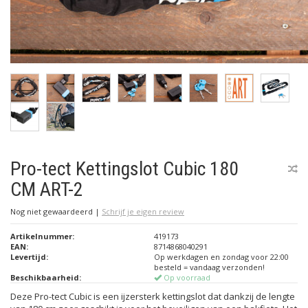
Pro-tect Kettingslot Cubic 180
CM ART-2
Nog niet gewaardeerd
|
Schrijf je eigen review
Artikelnummer:
419173
EAN:
8714868040291
Levertijd:
Op werkdagen en zondag voor 22:00
besteld = vandaag verzonden!
Beschikbaarheid:
Op voorraad
Deze Pro-tect Cubic is een ijzersterk kettingslot dat dankzij de lengte