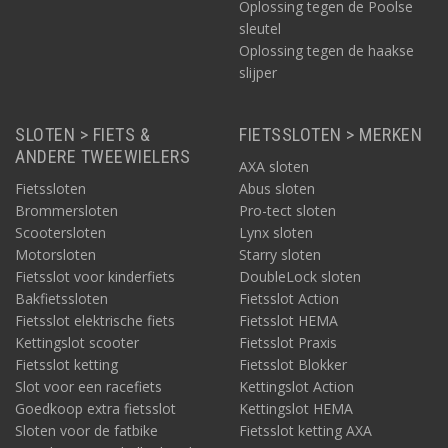
Oplossing tegen de Poolse
sleutel
Oplossing tegen de haakse
slijper
SLOTEN > FIETS &
FIETSSLOTEN > MERKEN
ANDERE TWEEWIELERS
AXA sloten
Fietssloten
Abus sloten
Brommersloten
Pro-tect sloten
Scootersloten
Lynx sloten
Motorsloten
Starry sloten
Fietsslot voor kinderfiets
DoubleLock sloten
Bakfietssloten
Fietsslot Action
Fietsslot elektrische fiets
Fietsslot HEMA
Kettingslot scooter
Fietsslot Praxis
Fietsslot ketting
Fietsslot Blokker
Slot voor een racefiets
Kettingslot Action
Goedkoop extra fietsslot
Kettingslot HEMA
Sloten voor de fatbike
Fietsslot ketting AXA