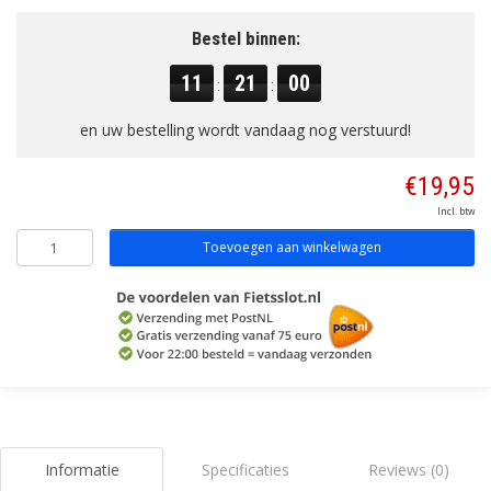
Bestel binnen:
11
21
00
:
:
en uw bestelling wordt vandaag nog verstuurd!
€19,95
Incl. btw
Toevoegen aan winkelwagen
Informatie
Specificaties
Reviews (0)