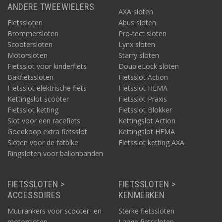
ANDERE TWEEWIELERS
AXA sloten
Fietssloten
Abus sloten
Brommersloten
Pro-tect sloten
Scootersloten
Lynx sloten
Motorsloten
Starry sloten
Fietsslot voor kinderfiets
DoubleLock sloten
Bakfietssloten
Fietsslot Action
Fietsslot elektrische fiets
Fietsslot HEMA
Kettingslot scooter
Fietsslot Praxis
Fietsslot ketting
Fietsslot Blokker
Slot voor een racefiets
Kettingslot Action
Goedkoop extra fietsslot
Kettingslot HEMA
Sloten voor de fatbike
Fietsslot ketting AXA
Ringsloten voor ballonbanden
FIETSSLOTEN >
FIETSSLOTEN >
ACCESSOIRES
KENMERKEN
Muurankers voor scooter- en
Sterke fietssloten
motorsloten
Lange fietssloten