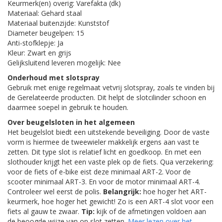
Keurmerk(en) overig: Varefakta (dk)
Materiaal: Gehard staal
Materiaal buitenzijde: Kunststof
Diameter beugelpen: 15
Anti-stofklepje: Ja
Kleur: Zwart en grijs
Gelijksluitend leveren mogelijk: Nee
Onderhoud met slotspray
Gebruik met enige regelmaat vetvrij slotspray, zoals te vinden bij
de Gerelateerde producten. Dit helpt de slotcilinder schoon en
daarmee soepel in gebruik te houden.
Over beugelsloten in het algemeen
Het beugelslot biedt een uitstekende beveiliging. Door de vaste
vorm is hiermee de tweewieler makkelijk ergens aan vast te
zetten. Dit type slot is relatief licht en goedkoop. En met een
slothouder krijgt het een vaste plek op de fiets. Qua verzekering:
voor de fiets of e-bike eist deze minimaal ART-2. Voor de
scooter minimaal ART-3. En voor de motor minimaal ART-4.
Controleer wel eerst de polis.
Belangrijk:
hoe hoger het ART-
keurmerk, hoe hoger het gewicht! Zo is een ART-4 slot voor een
fiets al gauw te zwaar.
Tip:
kijk of de afmetingen voldoen aan
de beoogde wijze van op slot zetten.
Meer lezen over het