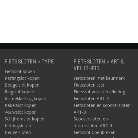
4
ART
Informatie
Informatie
Informatie
Informa
FIETSSLOTEN > TYPE
FIETSSLOTEN > ART &
VEILIGHEID
Fietsslot kopen
Kettingslot kopen
Fietssloten met keurmerk
Beugelslot kopen
Fietssloten test
Ringslot kopen
Fietsslot voor verzekering
Insteekketting kopen
Fietssloten ART-2
Kabelslot kopen
Fietssloten en scootersloten
Vouwslot kopen
ART-3
Schijfremslot kopen
Scootersloten en
Kettingsloten
motorsloten ART-4
Beugelsloten
Fietsslot openbreken