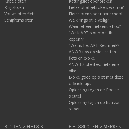
Kabelsloten
Kettingslot openbreken
Ringsloten
Fietsslot afgebroken: wat nu?
Vouwsloten fiets
Fietssloten voor naar school
Schijfremsloten
Welk ringslot is veilig?
Waar let een fietsendief op?
"Welk ART-slot moet ik
kopen"?
"Wat is het ART Keurmerk?
ANWB tips op slot zetten
fiets en e-bike
ANWB Slotentest fiets en e-
bike
E-bike goed op slot met deze
officiële tips
Oplossing tegen de Poolse
sleutel
Oplossing tegen de haakse
slijper
SLOTEN > FIETS &
FIETSSLOTEN > MERKEN