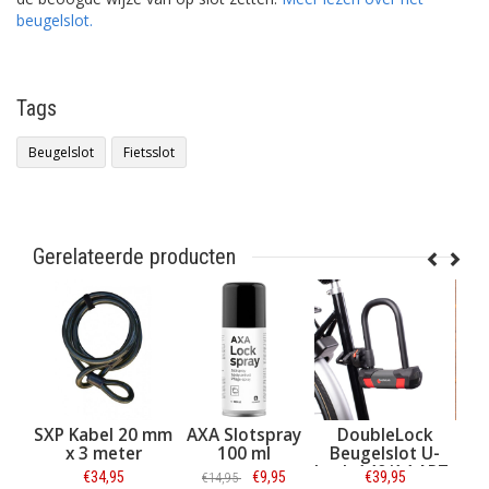
beugelslot.
Tags
Beugelslot
Fietsslot
Gerelateerde producten
XP Kabel 20 mm
AXA Slotspray
DoubleLock
AXA Beug
x 3 meter
100 ml
Beugelslot U-
Newton
Lock 140/14 ART-
Zwart - 1
€34,95
€9,95
€39,95
€37,9
€14,95