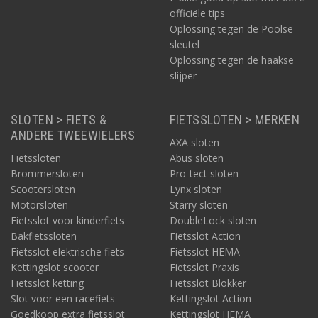
officiële tips
Oplossing tegen de Poolse
sleutel
Oplossing tegen de haakse
slijper
SLOTEN > FIETS &
FIETSSLOTEN > MERKEN
ANDERE TWEEWIELERS
AXA sloten
Fietssloten
Abus sloten
Brommersloten
Pro-tect sloten
Scootersloten
Lynx sloten
Motorsloten
Starry sloten
Fietsslot voor kinderfiets
DoubleLock sloten
Bakfietssloten
Fietsslot Action
Fietsslot elektrische fiets
Fietsslot HEMA
Kettingslot scooter
Fietsslot Praxis
Fietsslot ketting
Fietsslot Blokker
Slot voor een racefiets
Kettingslot Action
Goedkoop extra fietsslot
Kettingslot HEMA