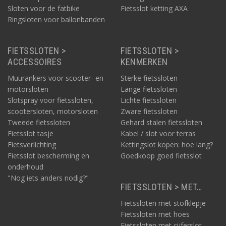
Sloten voor de fatbike
Fietsslot ketting AXA
Ringsloten voor ballonbanden
FIETSSLOTEN >
FIETSSLOTEN >
ACCESSOIRES
KENMERKEN
Muurankers voor scooter- en
Sterke fietssloten
motorsloten
Lange fietssloten
Slotspray voor fietssloten,
Lichte fietssloten
scootersloten, motorsloten
Zware fietssloten
Tweede fietssloten
Gehard stalen fietssloten
Fietsslot tasje
Kabel / slot voor terras
Fietsverlichting
Kettingslot kopen: hoe lang?
Fietsslot bescherming en
Goedkoop goed fietsslot
onderhoud
"Nog iets anders nodig?"
FIETSSLOTEN > MET…
Fietssloten met stofklepje
Fietssloten met hoes
Fietssloten met cijferslot