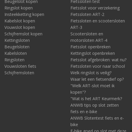
Beugelslot kopen
Fietssloten test
Ringslot kopen
Fietsslot voor verzekering
Insteekketting kopen
Fietssloten ART-2
Kabelslot kopen
Fietssloten en scootersloten
Vouwslot kopen
ART-3
Schijfremslot kopen
Scootersloten en
Kettingsloten
motorsloten ART-4
Beugelsloten
Fietsslot openbreken
Kabelsloten
Kettingslot openbreken
Ringsloten
Fietsslot afgebroken: wat nu?
Vouwsloten fiets
Fietssloten voor naar school
Schijfremsloten
Welk ringslot is veilig?
Waar let een fietsendief op?
"Welk ART-slot moet ik
kopen"?
"Wat is het ART Keurmerk?
ANWB tips op slot zetten
fiets en e-bike
ANWB Slotentest fiets en e-
bike
E-bike goed op slot met deze