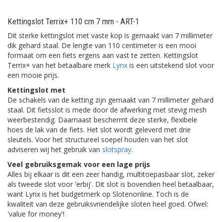
Kettingslot Terrix+ 110 cm 7 mm - ART-1
Dit sterke kettingslot met vaste kop is gemaakt van 7 millimeter
dik gehard staal. De lengte van 110 centimeter is een mooi
formaat om een fiets ergens aan vast te zetten. Kettingslot
Terrix+ van het betaalbare merk
Lynx
is een uitstekend slot voor
een mooie prijs.
Kettingslot met
De schakels van de ketting zijn gemaakt van 7 millimeter gehard
staal. Dit fietsslot is mede door de afwerking met stevig mesh
weerbestendig. Daarnaast beschermt deze sterke, flexibele
hoes de lak van de fiets. Het slot wordt geleverd met drie
sleutels. Voor het structureel soepel houden van het slot
adviseren wij het gebruik van
slotspray
.
Veel gebruiksgemak voor een lage prijs
Alles bij elkaar is dit een zeer handig, multitoepasbaar slot, zeker
als tweede slot voor 'erbij'. Dit slot is bovendien heel betaalbaar,
want Lynx is het budgetmerk op Slotenonline. Toch is de
kwaliteit van deze gebruiksvriendelijke sloten heel goed. Ofwel:
'value for money'!