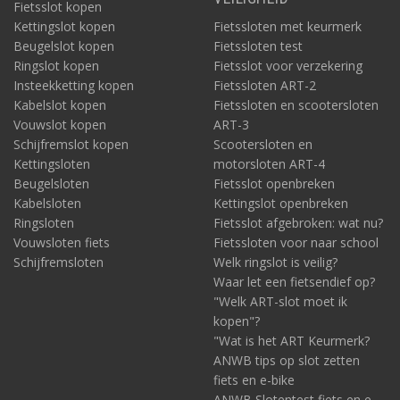
Fietsslot kopen
Kettingslot kopen
Fietssloten met keurmerk
Beugelslot kopen
Fietssloten test
Ringslot kopen
Fietsslot voor verzekering
Insteekketting kopen
Fietssloten ART-2
Kabelslot kopen
Fietssloten en scootersloten
Vouwslot kopen
ART-3
Schijfremslot kopen
Scootersloten en
Kettingsloten
motorsloten ART-4
Beugelsloten
Fietsslot openbreken
Kabelsloten
Kettingslot openbreken
Ringsloten
Fietsslot afgebroken: wat nu?
Vouwsloten fiets
Fietssloten voor naar school
Schijfremsloten
Welk ringslot is veilig?
Waar let een fietsendief op?
"Welk ART-slot moet ik
kopen"?
"Wat is het ART Keurmerk?
ANWB tips op slot zetten
fiets en e-bike
ANWB Slotentest fiets en e-