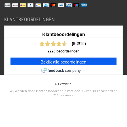
KLANTBEOORDELINGEN
Klantbeoordelingen
(9.2/
10
)
2220 beoordelingen
Bekijk alle beoordelingen
© Fietsslot.nl
Wij worden door klanten beoordeeld met een
9,2
van
10
gebaseerd op
2166
reviews
.