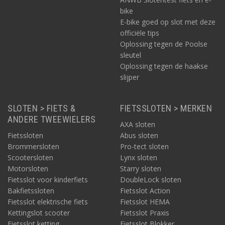
bike
E-bike goed op slot met deze
officiële tips
Oplossing tegen de Poolse
sleutel
Oplossing tegen de haakse
slijper
SLOTEN > FIETS &
FIETSSLOTEN > MERKEN
ANDERE TWEEWIELERS
AXA sloten
Fietssloten
Abus sloten
Brommersloten
Pro-tect sloten
Scootersloten
Lynx sloten
Motorsloten
Starry sloten
Fietsslot voor kinderfiets
DoubleLock sloten
Bakfietssloten
Fietsslot Action
Fietsslot elektrische fiets
Fietsslot HEMA
Kettingslot scooter
Fietsslot Praxis
Fietsslot ketting
Fietsslot Blokker