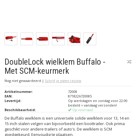
DoubleLock wielklem Buffalo -
Met SCM-keurmerk
Nog niet gewaardeerd
|
Schrijf je eigen review
Artikelnummer:
72008
EAN:
8718226720085
Levertijd:
Op werkdagen en zondag voor 22:00
besteld = vandaag verzonden!
Beschikbaarheid:
Op voorraad
De Buffalo wielklem is een universele solide wielklem voor 13, 14 en
15 inch stalen velgen van bijvoorbeeld een boottrailer. Ook prima
geschikt voor andere trailers of auto's. De wielklem is SCM
goedgekeurd. Eenvoudig te plaatsen.