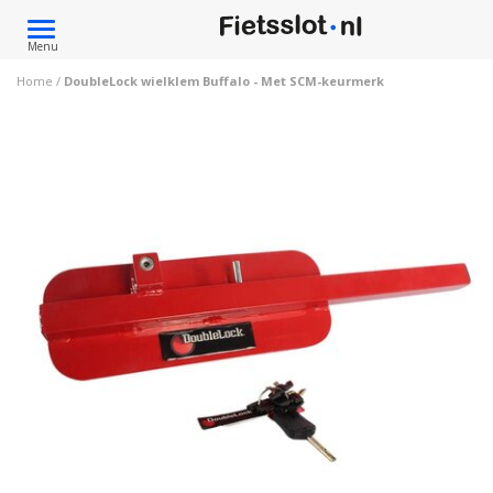
Toggle
Menu
navigation
Home
/
DoubleLock wielklem Buffalo - Met SCM-keurmerk