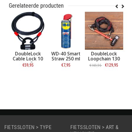
Gerelateerde producten
ck
DoubleLock
WD-40 Smart
DoubleLock
D
-Top
Cable Lock 10
Straw 250 ml
Loopchain 130
Lo
t
mm x 5 m
cm
€59,95
€7,95
€129,95
€169,95
€1
compleet
Informatie
Informatie
Informatie
FIETSSLOTEN > TYPE
FIETSSLOTEN > ART &