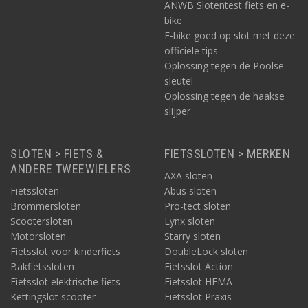
ANWB Slotentest fiets en e-
bike
E-bike goed op slot met deze
officiële tips
Oplossing tegen de Poolse
sleutel
Oplossing tegen de haakse
slijper
SLOTEN > FIETS &
FIETSSLOTEN > MERKEN
ANDERE TWEEWIELERS
AXA sloten
Fietssloten
Abus sloten
Brommersloten
Pro-tect sloten
Scootersloten
Lynx sloten
Motorsloten
Starry sloten
Fietsslot voor kinderfiets
DoubleLock sloten
Bakfietssloten
Fietsslot Action
Fietsslot elektrische fiets
Fietsslot HEMA
Kettingslot scooter
Fietsslot Praxis