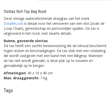
Slottas Roll-Top Bag Rood
Deze stevige waterafstotende draagtas van het merk
DoubleLock
is ideaal voor het vervoeren van een slot (zoals de
Loop Chain), gereedschap en persoonlijke spullen. De tas is
uitgevoerd in het rood, met zwarte details.
Ruime, gevoerde slottas
De tas heeft een zachte binnenvoering die de inhoud beschermt
tegen stoten en beschadigingen. De tas sluit met een rolsluiting
die wordt vastgezet met een band met een klikgesp. Wanneer
de tas niet wordt gebruikt, is deze plat op te vouwen en
gemakkelijk op te bergen.
Afmetingen:
40 x 10 x 40 cm
Max. draaggewicht:
7 kg
Tags