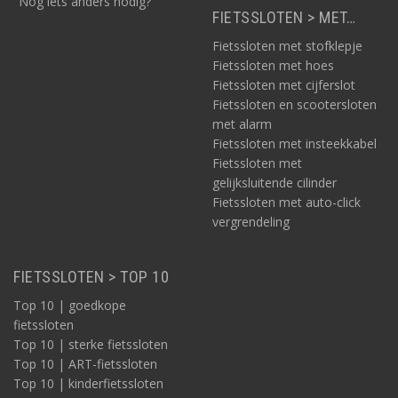
"Nog iets anders nodig?"
FIETSSLOTEN > MET…
Fietssloten met stofklepje
Fietssloten met hoes
Fietssloten met cijferslot
Fietssloten en scootersloten
met alarm
Fietssloten met insteekkabel
Fietssloten met
gelijksluitende cilinder
Fietssloten met auto-click
vergrendeling
FIETSSLOTEN > TOP 10
Top 10 | goedkope
fietssloten
Top 10 | sterke fietssloten
Top 10 | ART-fietssloten
Top 10 | kinderfietssloten