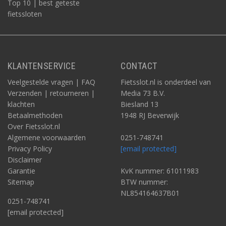
Top 10 | best geteste
fietssloten
KLANTENSERVICE
CONTACT
Veelgestelde vragen | FAQ
Fietsslot.nl is onderdeel van
Verzenden | retourneren |
Media 73 B.V.
klachten
Biesland 13
Betaalmethoden
1948 RJ Beverwijk
Over Fietsslot.nl
Algemene voorwaarden
0251-748741
Privacy Policy
[email protected]
Disclaimer
Garantie
KvK nummer: 61011983
Sitemap
BTW nummer:
NL854164637B01
0251-748741
[email protected]