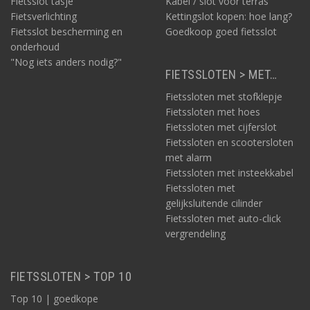
Fietsslot tasje
Kabel / slot voor terras
Fietsverlichting
Kettingslot kopen: hoe lang?
Fietsslot bescherming en
Goedkoop goed fietsslot
onderhoud
"Nog iets anders nodig?"
FIETSSLOTEN > MET…
Fietssloten met stofklepje
Fietssloten met hoes
Fietssloten met cijferslot
Fietssloten en scootersloten
met alarm
Fietssloten met insteekkabel
Fietssloten met
gelijksluitende cilinder
Fietssloten met auto-click
vergrendeling
FIETSSLOTEN > TOP 10
Top 10 | goedkope