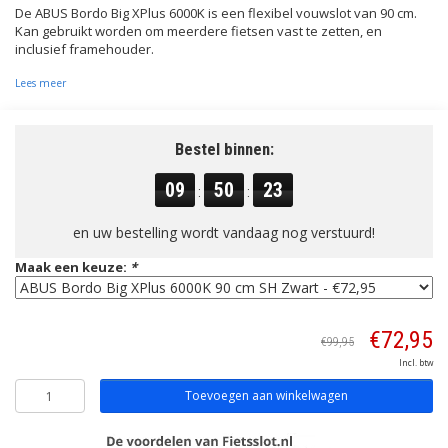
De ABUS Bordo Big XPlus 6000K is een flexibel vouwslot van 90 cm.
Kan gebruikt worden om meerdere fietsen vast te zetten, en
inclusief framehouder.
Lees meer
Bestel binnen:
09
50
23
:
:
en uw bestelling wordt vandaag nog verstuurd!
Maak een keuze:
*
€72,95
€99,95
Incl. btw
Toevoegen aan winkelwagen