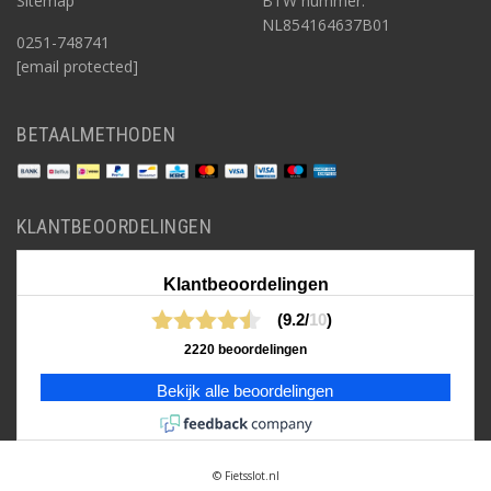
Sitemap
BTW nummer:
NL854164637B01
0251-748741
[email protected]
BETAALMETHODEN
KLANTBEOORDELINGEN
Klantbeoordelingen
(9.2/
10
)
2220 beoordelingen
Bekijk alle beoordelingen
© Fietsslot.nl