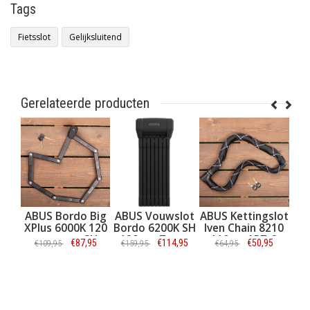
Tags
Fietsslot
Gelijksluitend
Gerelateerde producten
ABUS Bordo Big
ABUS Vouwslot
ABUS Kettingslot
A
XPlus 6000K 120
Bordo 6200K SH
Iven Chain 8210
Bo
cm zwart SH
120 cm Zwart
110cm ART-2
€87,95
€114,95
€50,95
€109,95
€159,95
€64,95
€
ART-2
Informatie
Informatie
Informatie