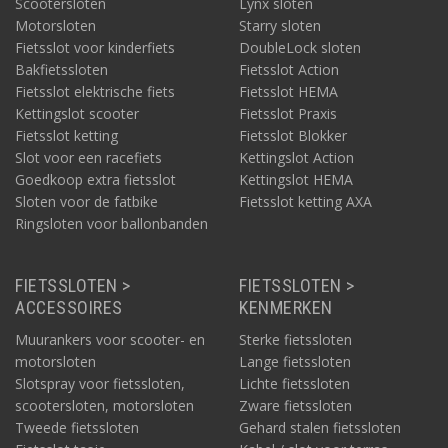
Scootersloten
Lynx sloten
Motorsloten
Starry sloten
Fietsslot voor kinderfiets
DoubleLock sloten
Bakfietssloten
Fietsslot Action
Fietsslot elektrische fiets
Fietsslot HEMA
Kettingslot scooter
Fietsslot Praxis
Fietsslot ketting
Fietsslot Blokker
Slot voor een racefiets
Kettingslot Action
Goedkoop extra fietsslot
Kettingslot HEMA
Sloten voor de fatbike
Fietsslot ketting AXA
Ringsloten voor ballonbanden
FIETSSLOTEN >
FIETSSLOTEN >
ACCESSOIRES
KENMERKEN
Muurankers voor scooter- en
Sterke fietssloten
motorsloten
Lange fietssloten
Slotspray voor fietssloten,
Lichte fietssloten
scootersloten, motorsloten
Zware fietssloten
Tweede fietssloten
Gehard stalen fietssloten