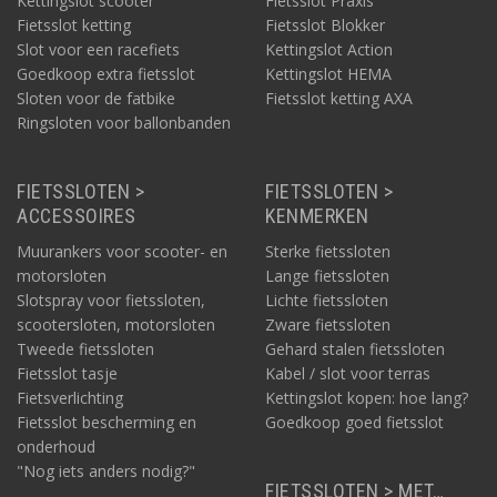
Kettingslot scooter
Fietsslot Praxis
Fietsslot ketting
Fietsslot Blokker
Slot voor een racefiets
Kettingslot Action
Goedkoop extra fietsslot
Kettingslot HEMA
Sloten voor de fatbike
Fietsslot ketting AXA
Ringsloten voor ballonbanden
FIETSSLOTEN >
FIETSSLOTEN >
ACCESSOIRES
KENMERKEN
Muurankers voor scooter- en
Sterke fietssloten
motorsloten
Lange fietssloten
Slotspray voor fietssloten,
Lichte fietssloten
scootersloten, motorsloten
Zware fietssloten
Tweede fietssloten
Gehard stalen fietssloten
Fietsslot tasje
Kabel / slot voor terras
Fietsverlichting
Kettingslot kopen: hoe lang?
Fietsslot bescherming en
Goedkoop goed fietsslot
onderhoud
"Nog iets anders nodig?"
FIETSSLOTEN > MET…