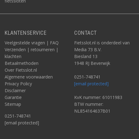
fietssloten
KLANTENSERVICE
CONTACT
Veelgestelde vragen | FAQ
Fietsslot.nl is onderdeel van
Verzenden | retourneren |
Media 73 B.V.
klachten
Biesland 13
Betaalmethoden
1948 RJ Beverwijk
Over Fietsslot.nl
Algemene voorwaarden
0251-748741
Privacy Policy
[email protected]
Disclaimer
Garantie
KvK nummer: 61011983
Sitemap
BTW nummer:
NL854164637B01
0251-748741
[email protected]