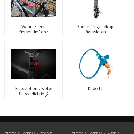
Waar let een
Goede én goedkope
fietsendief op?
fietssloten!
Fietsslot én... welke
Kado tip!
fietsverlichting?