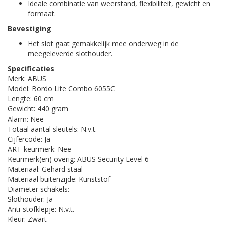
Ideale combinatie van weerstand, flexibiliteit, gewicht en
formaat.
Bevestiging
Het slot gaat gemakkelijk mee onderweg in de
meegeleverde slothouder.
Specificaties
Merk: ABUS
Model: Bordo Lite Combo 6055C
Lengte: 60 cm
Gewicht: 440 gram
Alarm: Nee
Totaal aantal sleutels: N.v.t.
Cijfercode: Ja
ART-keurmerk: Nee
Keurmerk(en) overig: ABUS Security Level 6
Materiaal: Gehard staal
Materiaal buitenzijde: Kunststof
Diameter schakels:
Slothouder: Ja
Anti-stofklepje: N.v.t.
Kleur: Zwart