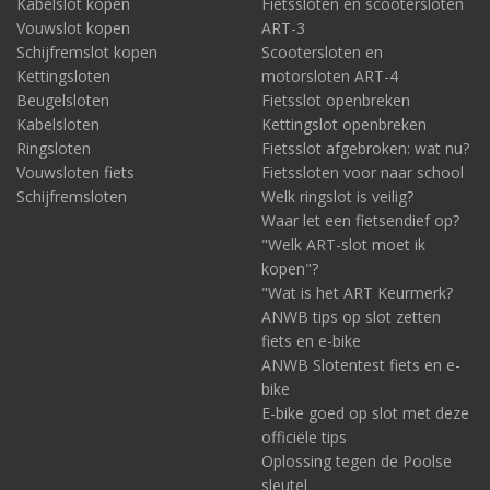
Kabelslot kopen
Fietssloten en scootersloten
Vouwslot kopen
ART-3
Schijfremslot kopen
Scootersloten en
Kettingsloten
motorsloten ART-4
Beugelsloten
Fietsslot openbreken
Kabelsloten
Kettingslot openbreken
Ringsloten
Fietsslot afgebroken: wat nu?
Vouwsloten fiets
Fietssloten voor naar school
Schijfremsloten
Welk ringslot is veilig?
Waar let een fietsendief op?
"Welk ART-slot moet ik
kopen"?
"Wat is het ART Keurmerk?
ANWB tips op slot zetten
fiets en e-bike
ANWB Slotentest fiets en e-
bike
E-bike goed op slot met deze
officiële tips
Oplossing tegen de Poolse
sleutel