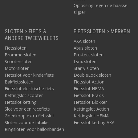
Oplossing tegen de haakse
slijper
SLOTEN > FIETS &
FIETSSLOTEN > MERKEN
ANDERE TWEEWIELERS
AXA sloten
Fietssloten
Abus sloten
Brommersloten
Pro-tect sloten
Scootersloten
Lynx sloten
Motorsloten
Starry sloten
Fietsslot voor kinderfiets
DoubleLock sloten
Bakfietssloten
Fietsslot Action
Fietsslot elektrische fiets
Fietsslot HEMA
Kettingslot scooter
Fietsslot Praxis
Fietsslot ketting
Fietsslot Blokker
Slot voor een racefiets
Kettingslot Action
Goedkoop extra fietsslot
Kettingslot HEMA
Sloten voor de fatbike
Fietsslot ketting AXA
Ringsloten voor ballonbanden