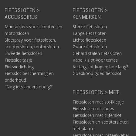
FIETSSLOTEN >
FIETSSLOTEN >
ACCESSOIRES
KENMERKEN
Muurankers voor scooter- en
Sterke fietssloten
motorsloten
Lange fietssloten
Slotspray voor fietssloten,
Lichte fietssloten
scootersloten, motorsloten
Zware fietssloten
Tweede fietssloten
Gehard stalen fietssloten
Fietsslot tasje
Kabel / slot voor terras
Fietsverlichting
Kettingslot kopen: hoe lang?
Fietsslot bescherming en
Goedkoop goed fietsslot
onderhoud
"Nog iets anders nodig?"
FIETSSLOTEN > MET…
Fietssloten met stofklepje
Fietssloten met hoes
Fietssloten met cijferslot
Fietssloten en scootersloten
met alarm
Fietssloten met insteekkabel