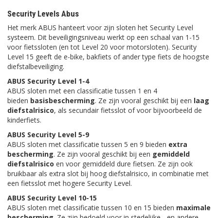
Security Levels Abus
Het merk ABUS hanteert voor zijn sloten het Security Level
systeem. Dit beveiligingsniveau werkt op een schaal van 1-15
voor fietssloten (en tot Level 20 voor motorsloten). Security
Level 15 geeft de e-bike, bakfiets of ander type fiets de hoogste
diefstalbeveiliging.
ABUS Security Level 1-4
ABUS sloten met een classificatie tussen 1 en 4
bieden
basisbescherming
. Ze zijn vooral geschikt bij een
laag
diefstalrisico
, als secundair fietsslot of voor bijvoorbeeld de
kinderfiets.
ABUS Security Level 5-9
ABUS sloten met classificatie tussen 5 en 9 bieden
extra
bescherming
. Ze zijn vooral geschikt bij een
gemiddeld
diefstalrisico
en voor gemiddeld dure fietsen. Ze zijn ook
bruikbaar als extra slot bij hoog diefstalrisico, in combinatie met
een fietsslot met hogere Security Level.
ABUS Security Level 10-15
ABUS sloten met classificatie tussen 10 en 15 bieden
maximale
bescherming
. Ze zijn bedoeld voor in stedelijke - en andere