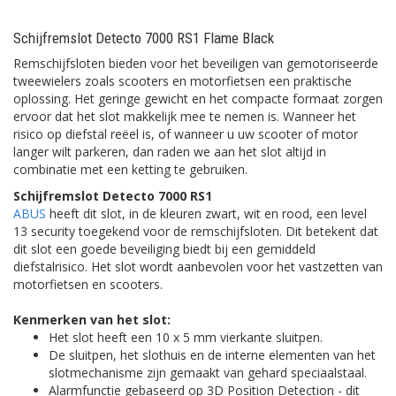
Schijfremslot Detecto 7000 RS1 Flame Black
Remschijfsloten bieden voor het beveiligen van gemotoriseerde
tweewielers zoals scooters en motorfietsen een praktische
oplossing. Het geringe gewicht en het compacte formaat zorgen
ervoor dat het slot makkelijk mee te nemen is. Wanneer het
risico op diefstal reëel is, of wanneer u uw scooter of motor
langer wilt parkeren, dan raden we aan het slot altijd in
combinatie met een ketting te gebruiken.
Schijfremslot Detecto 7000 RS1
ABUS
heeft dit slot, in de kleuren zwart, wit en rood, een level
13 security toegekend voor de remschijfsloten. Dit betekent dat
dit slot een goede beveiliging biedt bij een gemiddeld
diefstalrisico. Het slot wordt aanbevolen voor het vastzetten van
motorfietsen en scooters.
Kenmerken van het slot:
Het slot heeft een 10 x 5 mm vierkante sluitpen.
De sluitpen, het slothuis en de interne elementen van het
slotmechanisme zijn gemaakt van gehard speciaalstaal.
Alarmfunctie gebaseerd op 3D Position Detection - dit