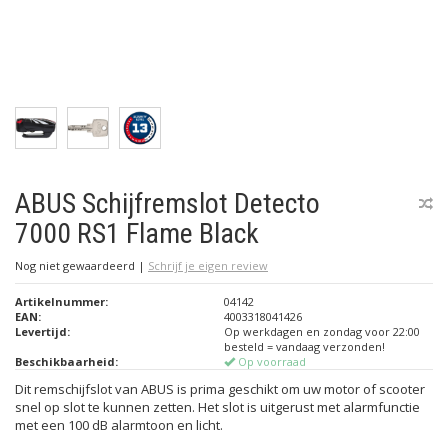
ABUS Schijfremslot Detecto
7000 RS1 Flame Black
Nog niet gewaardeerd
|
Schrijf je eigen review
Artikelnummer:
04142
EAN:
4003318041426
Levertijd:
Op werkdagen en zondag voor 22:00
besteld = vandaag verzonden!
Beschikbaarheid:
Op voorraad
Dit remschijfslot van ABUS is prima geschikt om uw motor of scooter
snel op slot te kunnen zetten. Het slot is uitgerust met alarmfunctie
met een 100 dB alarmtoon en licht.