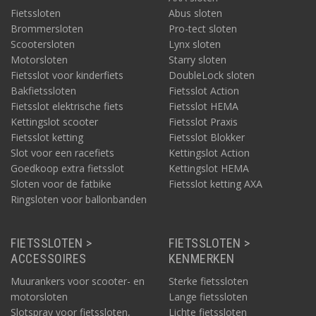
Fietssloten
Abus sloten
Brommersloten
Pro-tect sloten
Scootersloten
Lynx sloten
Motorsloten
Starry sloten
Fietsslot voor kinderfiets
DoubleLock sloten
Bakfietssloten
Fietsslot Action
Fietsslot elektrische fiets
Fietsslot HEMA
Kettingslot scooter
Fietsslot Praxis
Fietsslot ketting
Fietsslot Blokker
Slot voor een racefiets
Kettingslot Action
Goedkoop extra fietsslot
Kettingslot HEMA
Sloten voor de fatbike
Fietsslot ketting AXA
Ringsloten voor ballonbanden
FIETSSLOTEN >
FIETSSLOTEN >
ACCESSOIRES
KENMERKEN
Muurankers voor scooter- en
Sterke fietssloten
motorsloten
Lange fietssloten
Slotspray voor fietssloten,
Lichte fietssloten