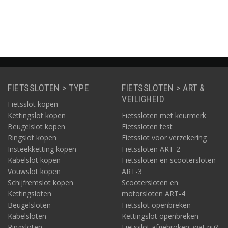
formatie
Informatie
Informatie
Informatie
FIETSSLOTEN > TYPE
FIETSSLOTEN > ART &
VEILIGHEID
Fietsslot kopen
Kettingslot kopen
Fietssloten met keurmerk
Beugelslot kopen
Fietssloten test
Ringslot kopen
Fietsslot voor verzekering
Insteekketting kopen
Fietssloten ART-2
Kabelslot kopen
Fietssloten en scootersloten
Vouwslot kopen
ART-3
Schijfremslot kopen
Scootersloten en
Kettingsloten
motorsloten ART-4
Beugelsloten
Fietsslot openbreken
Kabelsloten
Kettingslot openbreken
Ringsloten
Fietsslot afgebroken: wat nu?