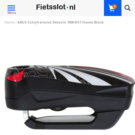
Toggle
0
Menu
navigation
Home
/
ABUS Schijfremslot Detecto 7000 RS1 Flame Black