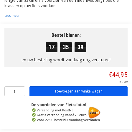
lengte van 85 cm en is voorzien van een meshwebbing hoes die
krassen op uw fiets voorkomt.
Lees meer
Bestel binnen:
17
35
38
:
:
en uw bestelling wordt vandaag nog verstuurd!
€44,95
Incl. btw
Toevoegen aan winkelwagen