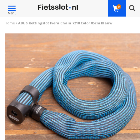
Toggle
0
Menu
navigation
Home
/
ABUS Kettingslot Ivera Chain 7210 Color 85cm Blauw