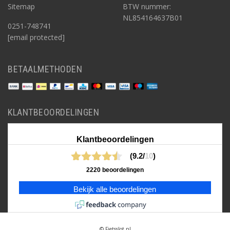
Sitemap
BTW nummer:
NL854164637B01
0251-748741
[email protected]
BETAALMETHODEN
KLANTBEOORDELINGEN
Klantbeoordelingen
(9.2/
10
)
2220 beoordelingen
Bekijk alle beoordelingen
© Fietsslot.nl