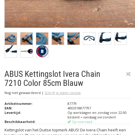
ABUS Kettingslot Ivera Chain
7210 Color 85cm Blauw
Nog niet gewaardeerd
|
Schrijf je eigen review
Artikelnummer:
87779
EAN:
4003318877797
Levertijd:
Op werkdagen en zondag voor 22:00
besteld = vandaag verzonden!
Beschikbaarheid:
Op voorraad
Kettingslot van het Duitse topmerk ABUS! De Ivera Chain heeft een