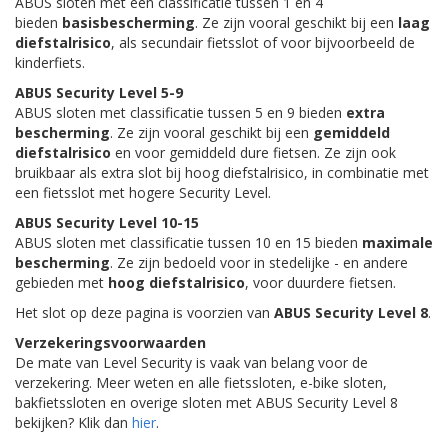
ABUS sloten met een classificatie tussen 1 en 4
bieden
basisbescherming
. Ze zijn vooral geschikt bij een
laag
diefstalrisico
, als secundair fietsslot of voor bijvoorbeeld de
kinderfiets.
ABUS Security Level 5-9
ABUS sloten met classificatie tussen 5 en 9 bieden
extra
bescherming
. Ze zijn vooral geschikt bij een
gemiddeld
diefstalrisico
en voor gemiddeld dure fietsen. Ze zijn ook
bruikbaar als extra slot bij hoog diefstalrisico, in combinatie met
een fietsslot met hogere Security Level.
ABUS Security Level 10-15
ABUS sloten met classificatie tussen 10 en 15 bieden
maximale
bescherming
. Ze zijn bedoeld voor in stedelijke - en andere
gebieden met
hoog diefstalrisico
, voor duurdere fietsen.
Het slot op deze pagina is voorzien van
ABUS Security Level 8
.
Verzekeringsvoorwaarden
De mate van Level Security is vaak van belang voor de
verzekering. Meer weten en alle fietssloten, e-bike sloten,
bakfietssloten en overige sloten met ABUS Security Level 8
bekijken? Klik dan
hier
.