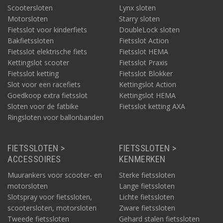
Scootersloten
Lynx sloten
Motorsloten
Starry sloten
Fietsslot voor kinderfiets
DoubleLock sloten
Bakfietssloten
Fietsslot Action
Fietsslot elektrische fiets
Fietsslot HEMA
Kettingslot scooter
Fietsslot Praxis
Fietsslot ketting
Fietsslot Blokker
Slot voor een racefiets
Kettingslot Action
Goedkoop extra fietsslot
Kettingslot HEMA
Sloten voor de fatbike
Fietsslot ketting AXA
Ringsloten voor ballonbanden
FIETSSLOTEN >
FIETSSLOTEN >
ACCESSOIRES
KENMERKEN
Muurankers voor scooter- en
Sterke fietssloten
motorsloten
Lange fietssloten
Slotspray voor fietssloten,
Lichte fietssloten
scootersloten, motorsloten
Zware fietssloten
Tweede fietssloten
Gehard stalen fietssloten