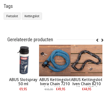
Tags
Fietsslot
Kettingslot
Gerelateerde producten
 Kettingslot
ABUS Slotspray
ABUS Kettingslot
ABUS Kettin
ra Chain 7210
50 ml
Ivera Chain 7210
Iven Chain 
r 85 cm Grijs
Color 110 cm
85cm ART
€44,95
€9,95
€49,95
€44,95
€55,00
Blauw
Informatie
Informatie
Informatie
Informati