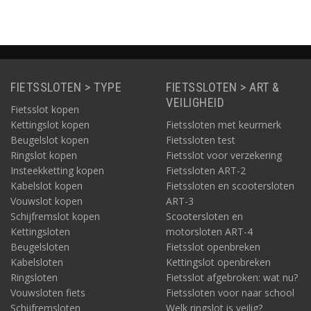
FIETSSLOTEN > TYPE
FIETSSLOTEN > ART &
VEILIGHEID
Fietsslot kopen
Kettingslot kopen
Fietssloten met keurmerk
Beugelslot kopen
Fietssloten test
Ringslot kopen
Fietsslot voor verzekering
Insteekketting kopen
Fietssloten ART-2
Kabelslot kopen
Fietssloten en scootersloten
Vouwslot kopen
ART-3
Schijfremslot kopen
Scootersloten en
Kettingsloten
motorsloten ART-4
Beugelsloten
Fietsslot openbreken
Kabelsloten
Kettingslot openbreken
Ringsloten
Fietsslot afgebroken: wat nu?
Vouwsloten fiets
Fietssloten voor naar school
Schijfremsloten
Welk ringslot is veilig?