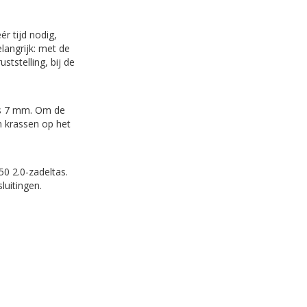
r tijd nodig,
langrijk: met de
ststelling, bij de
 is 7 mm. Om de
n krassen op het
0 2.0-zadeltas.
sluitingen.