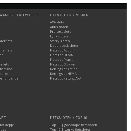
 & ANDERE TWEEWIELERS
FIETSSLOTEN > MERKEN
AXA sloten
Abus sloten
Pro-tect sloten
Lynx sloten
derfiets
Starry sloten
DoubleLock sloten
che fiets
Fietsslot Action
er
Fietsslot HEMA
Fietsslot Praxis
efiets
Fietsslot Blokker
ietsslot
Kettingslot Action
atbike
Kettingslot HEMA
 ballonbanden
Fietsslot ketting AXA
 MET…
FIETSSLOTEN > TOP 10
tofklepje
Top 10 | goedkope fietssloten
hoes
Top 10 | sterke fietssloten