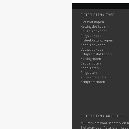
FIETSSLOTEN > TYPE
Fietsslot kopen
Kettingslot kopen
Beugelslot kopen
Ringslot kopen
Insteekketting kopen
Kabelslot kopen
Vouwslot kopen
Schijfremslot kopen
Kettingsloten
Beugelsloten
Kabelsloten
Ringsloten
Vouwsloten fiets
Schijfremsloten
FIETSSLOTEN > ACCESSOIRES
Muurankers voor scooter- en 
Slotspray voor fietssloten, scoo