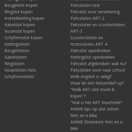
Beugelslot kopen
Fietssloten test
Ringslot kopen
Fietsslot voor verzekering
Insteekketting kopen
Fietssloten ART-2
Kabelslot kopen
Fietssloten en scootersloten
Vouwslot kopen
ART-3
Schijfremslot kopen
Scootersloten en
Kettingsloten
motorsloten ART-4
Beugelsloten
Fietsslot openbreken
Kabelsloten
Kettingslot openbreken
Ringsloten
Fietsslot afgebroken: wat nu?
Vouwsloten fiets
Fietssloten voor naar school
Schijfremsloten
Welk ringslot is veilig?
Waar let een fietsendief op?
"Welk ART-slot moet ik
kopen"?
"Wat is het ART Keurmerk?
ANWB tips op slot zetten
fiets en e-bike
ANWB Slotentest fiets en e-
bike