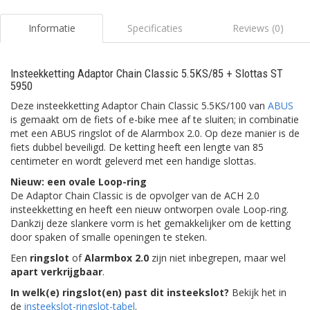
Informatie
Specificaties
Reviews (0)
Insteekketting Adaptor Chain Classic 5.5KS/85 + Slottas ST
5950
Deze insteekketting Adaptor Chain Classic 5.5KS/100 van
ABUS
is gemaakt om de fiets of e-bike mee af te sluiten; in combinatie
met een ABUS ringslot of de Alarmbox 2.0. Op deze manier is de
fiets dubbel beveiligd. De ketting heeft een lengte van 85
centimeter en wordt geleverd met een handige slottas.
Nieuw: een ovale Loop-ring
De Adaptor Chain Classic is de opvolger van de ACH 2.0
insteekketting en heeft een nieuw ontworpen ovale Loop-ring.
Dankzij deze slankere vorm is het gemakkelijker om de ketting
door spaken of smalle openingen te steken.
Een
ringslot
of
Alarmbox 2.0
zijn niet inbegrepen, maar wel
apart verkrijgbaar
.
In welk(e) ringslot(en) past dit insteekslot?
Bekijk het in
de
insteekslot-ringslot-tabel
.