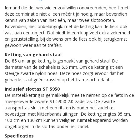
Iemand die de tweewieler zou willen ontvreemden, heeft met
deze combinatie niet alleen méér tijd nodig, maar bovendien
kennis van zaken van niet één, maar twee slotsoorten.
Bovendien, niet onbelangrijk: met de ketting kan de fiets ook
vast aan een object. Dat biedt in een klap veel extra zekerheid
en geruststelling, bij de wens om de fiets ook bij terugkomst
gewoon weer aan te treffen.
Ketting van gehard staal
De 85 cm lange ketting is gemaakt van gehard staal. De
diameter van de schakels is 5,5 mm. Om de ketting zit een
stevige zwarte nylon hoes. Deze hoes zorgt ervoor dat het
geharde staal géén krassen op het frame achterlaat.
Inclusief slottas ST 5950
De insteekketting is gemakkelijk mee te nemen op de fiets in de
meegeleverde zwarte ST 5950 2.0-zadeltas. De zwarte
transporttas sluit met een rits en is onder het zadel te
bevestigen met klittenbandsluitingen. De kettinglengtes 85 cm,
100 cm en 130 cm kunnen veilig en ruimtebesparend worden
opgeborgen in de slottas onder het zadel.
Specificaties