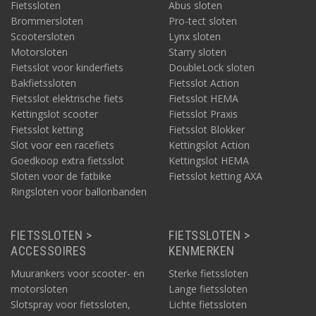
Fietssloten
Abus sloten
Brommersloten
Pro-tect sloten
Scootersloten
Lynx sloten
Motorsloten
Starry sloten
Fietsslot voor kinderfiets
DoubleLock sloten
Bakfietssloten
Fietsslot Action
Fietsslot elektrische fiets
Fietsslot HEMA
Kettingslot scooter
Fietsslot Praxis
Fietsslot ketting
Fietsslot Blokker
Slot voor een racefiets
Kettingslot Action
Goedkoop extra fietsslot
Kettingslot HEMA
Sloten voor de fatbike
Fietsslot ketting AXA
Ringsloten voor ballonbanden
FIETSSLOTEN >
FIETSSLOTEN >
ACCESSOIRES
KENMERKEN
Muurankers voor scooter- en
Sterke fietssloten
motorsloten
Lange fietssloten
Slotspray voor fietssloten,
Lichte fietssloten