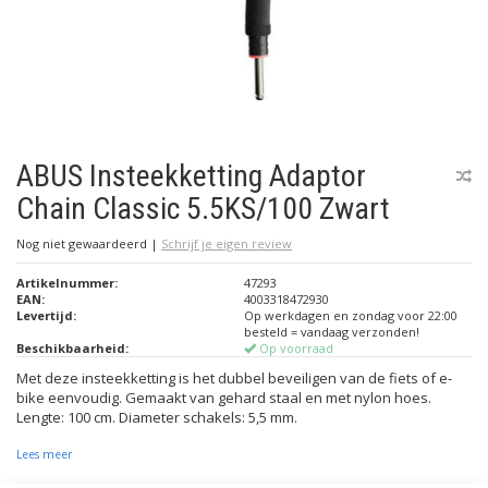
ABUS Insteekketting Adaptor
Chain Classic 5.5KS/100 Zwart
Nog niet gewaardeerd
|
Schrijf je eigen review
Artikelnummer:
47293
EAN:
4003318472930
Levertijd:
Op werkdagen en zondag voor 22:00
besteld = vandaag verzonden!
Beschikbaarheid:
Op voorraad
Met deze insteekketting is het dubbel beveiligen van de fiets of e-
bike eenvoudig. Gemaakt van gehard staal en met nylon hoes.
Lengte: 100 cm. Diameter schakels: 5,5 mm.
Lees meer