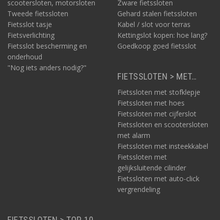
scootersloten, motorsloten
Zware fietssloten
Tweede fietssloten
Gehard stalen fietssloten
Fietsslot tasje
Kabel / slot voor terras
Fietsverlichting
Kettingslot kopen: hoe lang?
Fietsslot bescherming en
Goedkoop goed fietsslot
onderhoud
"Nog iets anders nodig?"
FIETSSLOTEN > MET…
Fietssloten met stofklepje
Fietssloten met hoes
Fietssloten met cijferslot
Fietssloten en scootersloten
met alarm
Fietssloten met insteekkabel
Fietssloten met
gelijksluitende cilinder
Fietssloten met auto-click
vergrendeling
FIETSSLOTEN > TOP 10