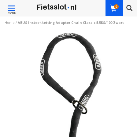
Toggle
0
Menu
navigation
Home
/
ABUS Insteekketting Adaptor Chain Classic 5.5KS/100 Zwart