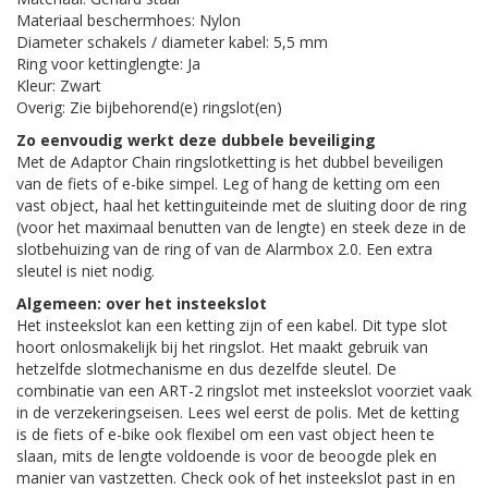
Materiaal beschermhoes: Nylon
Diameter schakels / diameter kabel: 5,5 mm
Ring voor kettinglengte: Ja
Kleur: Zwart
Overig: Zie bijbehorend(e) ringslot(en)
Zo eenvoudig werkt deze dubbele beveiliging
Met de Adaptor Chain ringslotketting is het dubbel beveiligen
van de fiets of e-bike simpel. Leg of hang de ketting om een
vast object, haal het kettinguiteinde met de sluiting door de ring
(voor het maximaal benutten van de lengte) en steek deze in de
slotbehuizing van de ring of van de Alarmbox 2.0. Een extra
sleutel is niet nodig.
Algemeen: over het insteekslot
Het insteekslot kan een ketting zijn of een kabel. Dit type slot
hoort onlosmakelijk bij het ringslot. Het maakt gebruik van
hetzelfde slotmechanisme en dus dezelfde sleutel. De
combinatie van een ART-2 ringslot met insteekslot voorziet vaak
in de verzekeringseisen. Lees wel eerst de polis. Met de ketting
is de fiets of e-bike ook flexibel om een vast object heen te
slaan, mits de lengte voldoende is voor de beoogde plek en
manier van vastzetten. Check ook of het insteekslot past in en