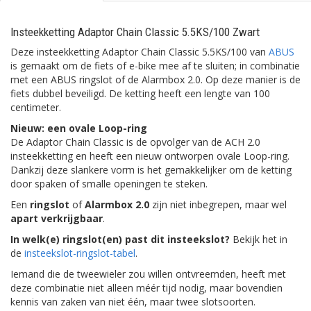
Insteekketting Adaptor Chain Classic 5.5KS/100 Zwart
Deze insteekketting Adaptor Chain Classic 5.5KS/100 van
ABUS
is gemaakt om de fiets of e-bike mee af te sluiten; in combinatie
met een ABUS ringslot of de Alarmbox 2.0. Op deze manier is de
fiets dubbel beveiligd. De ketting heeft een lengte van 100
centimeter.
Nieuw: een ovale Loop-ring
De Adaptor Chain Classic is de opvolger van de ACH 2.0
insteekketting en heeft een nieuw ontworpen ovale Loop-ring.
Dankzij deze slankere vorm is het gemakkelijker om de ketting
door spaken of smalle openingen te steken.
Een
ringslot
of
Alarmbox 2.0
zijn niet inbegrepen, maar wel
apart verkrijgbaar
.
In welk(e) ringslot(en) past dit insteekslot?
Bekijk het in
de
insteekslot-ringslot-tabel
.
Iemand die de tweewieler zou willen ontvreemden, heeft met
deze combinatie niet alleen méér tijd nodig, maar bovendien
kennis van zaken van niet één, maar twee slotsoorten.