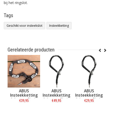
bij het ringslot.
Tags
Geschikt voor insteekslot
Insteekketting
Gerelateerde producten
ABUS
ABUS
ABUS
ABUS Rin
nsteekketting
Insteekketting
Insteekketting
Pro Amp
daptor Chain
Adaptor Chain
Adaptor Chain
4750X R 
€39,95
€49,95
€29,95
€35,95
0 8KS - Zwart -
Classic 5.5KS/100
Classic 5.5KS/85
100 CM
+ Slottas ST
Zwart
Informatie
Informatie
5950
Informatie
Informat