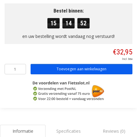
Bestel binnen:
15
14
52
:
:
en uw bestelling wordt vandaag nog verstuurd!
€32,95
Incl. btw
Toevoegen aan winkelwagen
Informatie
Specificaties
Reviews (0)