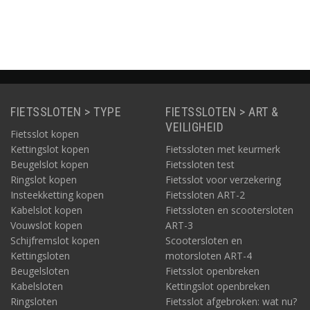
FIETSSLOTEN > TYPE
FIETSSLOTEN > ART &
VEILIGHEID
Fietsslot kopen
Kettingslot kopen
Fietssloten met keurmerk
Beugelslot kopen
Fietssloten test
Ringslot kopen
Fietsslot voor verzekering
Insteekketting kopen
Fietssloten ART-2
Kabelslot kopen
Fietssloten en scootersloten
Vouwslot kopen
ART-3
Schijfremslot kopen
Scootersloten en
Kettingsloten
motorsloten ART-4
Beugelsloten
Fietsslot openbreken
Kabelsloten
Kettingslot openbreken
Ringsloten
Fietsslot afgebroken: wat nu?