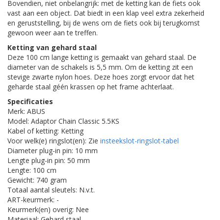
Bovendien, niet onbelangrijk: met de ketting kan de fiets ook
vast aan een object. Dat biedt in een klap veel extra zekerheid
en geruststelling, bij de wens om de fiets ook bij terugkomst
gewoon weer aan te treffen.
Ketting van gehard staal
Deze 100 cm lange ketting is gemaakt van gehard staal. De
diameter van de schakels is 5,5 mm. Om de ketting zit een
stevige zwarte nylon hoes. Deze hoes zorgt ervoor dat het
geharde staal géén krassen op het frame achterlaat.
Specificaties
Merk: ABUS
Model: Adaptor Chain Classic 5.5KS
Kabel of ketting: Ketting
Voor welk(e) ringslot(en): Zie
insteekslot-ringslot-tabel
Diameter plug-in pin: 10 mm
Lengte plug-in pin: 50 mm
Lengte: 100 cm
Gewicht: 740 gram
Totaal aantal sleutels: N.v.t.
ART-keurmerk: -
Keurmerk(en) overig: Nee
Materiaal: Gehard staal