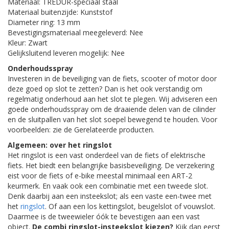
Materiaal: TREDUR-speciaal staal
Materiaal buitenzijde: Kunststof
Diameter ring: 13 mm
Bevestigingsmateriaal meegeleverd: Nee
Kleur: Zwart
Gelijksluitend leveren mogelijk: Nee
Onderhoudsspray
Investeren in de beveiliging van de fiets, scooter of motor door
deze goed op slot te zetten? Dan is het ook verstandig om
regelmatig onderhoud aan het slot te plegen. Wij adviseren een
goede onderhoudsspray om de draaiende delen van de cilinder
en de sluitpallen van het slot soepel bewegend te houden. Voor
voorbeelden: zie de Gerelateerde producten.
Algemeen: over het ringslot
Het ringslot is een vast onderdeel van de fiets of elektrische
fiets. Het biedt een belangrijke basisbeveiliging. De verzekering
eist voor de fiets of e-bike meestal minimaal een ART-2
keurmerk. En vaak ook een combinatie met een tweede slot.
Denk daarbij aan een insteekslot; als een vaste een-twee met
het
ringslot
. Of aan een los kettingslot, beugelslot of vouwslot.
Daarmee is de tweewieler óók te bevestigen aan een vast
object.
De combi ringslot-insteekslot kiezen?
Kijk dan eerst