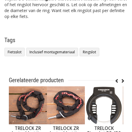
of het ringslot hiervoor geschikt is. Let ook op de afmetingen en
de diameter van de ring. Want niet elk ringslot past per definitie
op elke fiets.
Tags
Fietsslot
Inclusief montagemateriaal
Ringslot
Gerelateerde producten
K ZR
TRELOCK ZR
TRELOCK
TRELOCK RS453