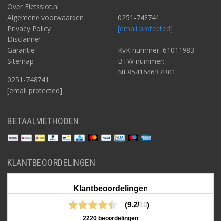
Over Fietsslot.nl
Algemene voorwaarden
0251-748741
Privacy Policy
[email protected]
Disclaimer
Garantie
KvK nummer: 61011983
Sitemap
BTW nummer:
NL854164637B01
0251-748741
[email protected]
BETAALMETHODEN
KLANTBEOORDELINGEN
Klantbeoordelingen
(9.2/
10
)
2220 beoordelingen