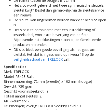
De ruimte tussen de beugels is 72 mm.
Het slot wordt geleverd met twee symmetrische sleutels.
Sleutel kwijt? Bestel dan gemakkelijk via de sleutelservice
een nieuwe.
De sleutel kan uitgenomen worden
wanneer het slot open
is.
Het slot is te combineren met een insteekketting of
insteekkabel, voor extra beveiliging van de fiets.
Bijpassende insteekkettingen staan bij de Gerelateerde
producten hieronder.
Dit slot biedt een goede beveiliging als het gaat om
diefstal. Het slot is ingeschaald op niveau 13 op de
veiligheidsschaal van TRELOCK
zelf.
Specificaties
Merk: TRELOCK
Model: RS453 Ballon
Binnenmaten ring: 72 mm (breedte) x 102 mm (hoogte)
Gewicht: 730 gram
Geschikt voor insteekslot: Ja
Totaal aantal sleutels: 2
ART-keurmerk: -
Keurmerk(en) overig: TRELOCK Security Level 13