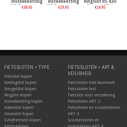
tting
Insteekketting
Ringslot RS 430
Ringslot P-O-C
rood -
355 Zwart-rood -
Zwart ART-2
Ballon Zwart
3
5
€29,95
€24,95
€29,95
cm
100 cm
ART-2
tie
Informatie
Informatie
Informatie
FIETSSLOTEN > TYPE
FIETSSLOTEN > ART &
VEILIGHEID
Fietsslot kopen
Kettingslot kopen
Fietssloten met keurmerk
Beugelslot kopen
Fietssloten test
Ringslot kopen
Fietsslot voor verzekering
Insteekketting kopen
Fietssloten ART-2
Kabelslot kopen
Fietssloten en scootersloten
Vouwslot kopen
ART-3
Schijfremslot kopen
Scootersloten en
Kettingsloten
motorsloten ART-4