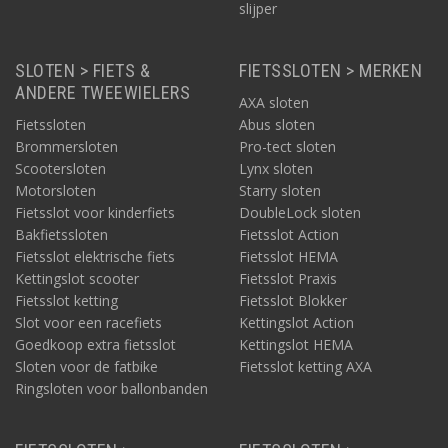
slijper
SLOTEN > FIETS &
FIETSSLOTEN > MERKEN
ANDERE TWEEWIELERS
AXA sloten
Fietssloten
Abus sloten
Brommersloten
Pro-tect sloten
Scootersloten
Lynx sloten
Motorsloten
Starry sloten
Fietsslot voor kinderfiets
DoubleLock sloten
Bakfietssloten
Fietsslot Action
Fietsslot elektrische fiets
Fietsslot HEMA
Kettingslot scooter
Fietsslot Praxis
Fietsslot ketting
Fietsslot Blokker
Slot voor een racefiets
Kettingslot Action
Goedkoop extra fietsslot
Kettingslot HEMA
Sloten voor de fatbike
Fietsslot ketting AXA
Ringsloten voor ballonbanden