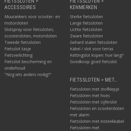
FIETSSLOTEN >
FIETSSLOTEN >
ACCESSOIRES
KENMERKEN
Muurankers voor scooter- en
Sterke fietssloten
motorsloten
Lange fietssloten
Slotspray voor fietssloten,
Lichte fietssloten
scootersloten, motorsloten
Zware fietssloten
Tweede fietssloten
Gehard stalen fietssloten
Fietsslot tasje
Kabel / slot voor terras
Fietsverlichting
Kettingslot kopen: hoe lang?
Fietsslot bescherming en
Goedkoop goed fietsslot
onderhoud
"Nog iets anders nodig?"
FIETSSLOTEN > MET…
Fietssloten met stofklepje
Fietssloten met hoes
Fietssloten met cijferslot
Fietssloten en scootersloten
met alarm
Fietssloten met insteekkabel
Fietssloten met