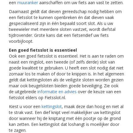
een
muuranker
aanschaffen om uw fiets aan vast te zetten.
Daarnaast geldt dat dieven gereedschap nodig hebben om
een fietsslot te kunnen openbreken én dat dieven vaak
gespecialiseerd zijn in één bepaald soort slot. Als u uw
tweewieler met meerdere sloten vastzet, wordt diefstal
tijdrovender. Grote kans dat een fietsendief uw fiets
voorbijloopt.
Een goed fietsslot is essentieel
Ook een goed fietsslot is essentieel. Het is aan te raden om
naast een ringslot, een tweede (of zelfs derde) slot van
goede kwaliteit te gebruiken. U heeft een slot nodig dat niet
zomaar los te maken of door te knippen is. In het algemeen
geldt dat kettingsloten als de veiligste sloten worden gezien
maar ook beugelsloten bieden goede beveiliging. Zie ook
de uitgebreide
informatie en advies
over de keuze van een
fietsslot elders op Fietsslot.nl.
Kiest u voor een
kettingslot
, maak deze dan hoog en niet al
te strak vast. Een dief knipt veel makkelijker uw kettingslot
door wanneer hij de kniptang met één pootje op de grond
kan zetten. Een kettingslot dat loshangt is moeilijker door
te zagen.