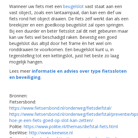
Wanneer uw fiets met een
beugelslot
vast staat aan een
vast object, zoals een lantaarnpaal, dan kan een dief uw
fiets rond het object draaien. De fiets zelf werkt dan als een
breekijzer en een goedkoop beugelslot zal open springen.
Bij een duurder en beter fietsslot zal dit niet gebeuren maar
kan uw fiets wel beschadigd raken. Bevestig een goed
beugelslot dus altijd door het frame èn het wiel om
ronddraaien te voorkomen. Een beugelslot kunt u, in
tegenstelling tot een kettingslot, juist het beste zo laag
mogelijk hangen.
Lees meer
informatie en advies over type fietssloten
en beveiliging
.
Bronnen:
Fietsersbond:
https://www.fietsersbond.nl/onderweg/fietsdiefstal/
https://www.fietsersbond.nl/onderweg/fietsdiefstal/preventie/tip
hoe-je-een-fiets-goed-op-slot-kan-zetten/
Politie:
https://www.politie.nl/themas/diefstal-fiets.html
BeeWise:
http://www.beewise.nl