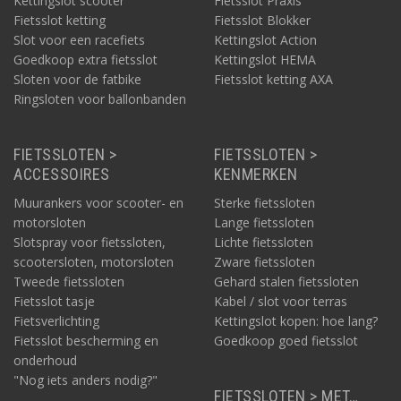
Kettingslot scooter
Fietsslot Praxis
Fietsslot ketting
Fietsslot Blokker
Slot voor een racefiets
Kettingslot Action
Goedkoop extra fietsslot
Kettingslot HEMA
Sloten voor de fatbike
Fietsslot ketting AXA
Ringsloten voor ballonbanden
FIETSSLOTEN >
FIETSSLOTEN >
ACCESSOIRES
KENMERKEN
Muurankers voor scooter- en
Sterke fietssloten
motorsloten
Lange fietssloten
Slotspray voor fietssloten,
Lichte fietssloten
scootersloten, motorsloten
Zware fietssloten
Tweede fietssloten
Gehard stalen fietssloten
Fietsslot tasje
Kabel / slot voor terras
Fietsverlichting
Kettingslot kopen: hoe lang?
Fietsslot bescherming en
Goedkoop goed fietsslot
onderhoud
"Nog iets anders nodig?"
FIETSSLOTEN > MET…