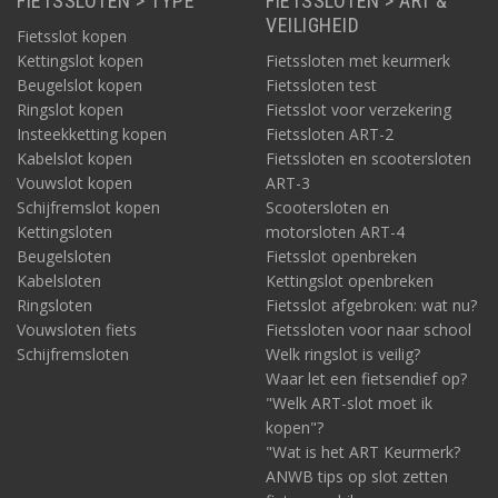
FIETSSLOTEN > TYPE
FIETSSLOTEN > ART &
VEILIGHEID
Fietsslot kopen
Kettingslot kopen
Fietssloten met keurmerk
Beugelslot kopen
Fietssloten test
Ringslot kopen
Fietsslot voor verzekering
Insteekketting kopen
Fietssloten ART-2
Kabelslot kopen
Fietssloten en scootersloten
Vouwslot kopen
ART-3
Schijfremslot kopen
Scootersloten en
Kettingsloten
motorsloten ART-4
Beugelsloten
Fietsslot openbreken
Kabelsloten
Kettingslot openbreken
Ringsloten
Fietsslot afgebroken: wat nu?
Vouwsloten fiets
Fietssloten voor naar school
Schijfremsloten
Welk ringslot is veilig?
Waar let een fietsendief op?
"Welk ART-slot moet ik
kopen"?
"Wat is het ART Keurmerk?
ANWB tips op slot zetten