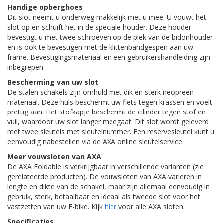
Handige opberghoes
Dit slot neemt u onderweg makkelijk met u mee. U vouwt het
slot op en schuift het in de speciale houder. Deze houder
bevestigt u met twee schroeven op de plek van de bidonhouder
en is ook te bevestigen met de klittenbandgespen aan uw
frame. Bevestigingsmateriaal en een gebruikershandleiding zijn
inbegrepen.
Bescherming van uw slot
De stalen schakels zijn omhuld met dik en sterk neopreen
materiaal. Deze huls beschermt uw fiets tegen krassen en voelt
prettig aan. Het stofkapje beschermt de cilinder tegen stof en
vuil, waardoor uw slot langer meegaat. Dit slot wordt geleverd
met twee sleutels met sleutelnummer. Een reservesleutel kunt u
eenvoudig nabestellen via de AXA online sleutelservice.
Meer vouwsloten van AXA
De AXA Foldable is verkrijgbaar in verschillende varianten (zie
gerelateerde producten). De vouwsloten van AXA varieren in
lengte en dikte van de schakel, maar zijn allemaal eenvoudig in
gebruik, sterk, betaalbaar en ideaal als tweede slot voor het
vastzetten van uw E-bike. Kijk
hier
voor alle AXA sloten.
Specificaties