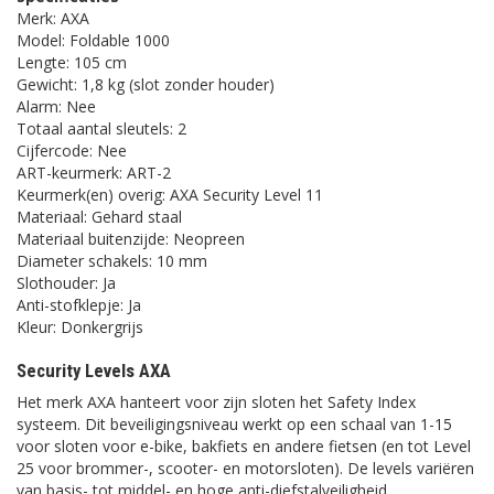
Merk: AXA
Model: Foldable 1000
Lengte: 105 cm
Gewicht: 1,8 kg (slot zonder houder)
Alarm: Nee
Totaal aantal sleutels: 2
Cijfercode: Nee
ART-keurmerk: ART-2
Keurmerk(en) overig: AXA Security Level 11
Materiaal: Gehard staal
Materiaal buitenzijde: Neopreen
Diameter schakels: 10 mm
Slothouder: Ja
Anti-stofklepje: Ja
Kleur: Donkergrijs
Security Levels AXA
Het merk AXA hanteert voor zijn sloten het Safety Index
systeem. Dit beveiligingsniveau werkt op een schaal van 1-15
voor sloten voor e-bike, bakfiets en andere fietsen (en tot Level
25 voor brommer-, scooter- en motorsloten). De levels variëren
van basis- tot middel- en hoge anti-diefstalveiligheid.