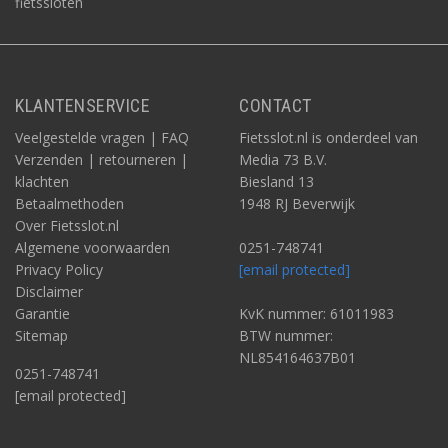
fietssloten
KLANTENSERVICE
CONTACT
Veelgestelde vragen | FAQ
Fietsslot.nl is onderdeel van
Verzenden | retourneren |
Media 73 B.V.
klachten
Biesland 13
Betaalmethoden
1948 RJ Beverwijk
Over Fietsslot.nl
Algemene voorwaarden
0251-748741
Privacy Policy
[email protected]
Disclaimer
Garantie
KvK nummer: 61011983
Sitemap
BTW nummer:
NL854164637B01
0251-748741
[email protected]