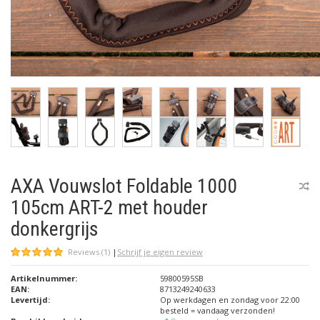
AXA Vouwslot Foldable 1000
105cm ART-2 met houder
donkergrijs
Reviews (1)
|
Schrijf je eigen review
Artikelnummer:
59800595SB
EAN:
8713249240633
Levertijd:
Op werkdagen en zondag voor 22:00
besteld = vandaag verzonden!