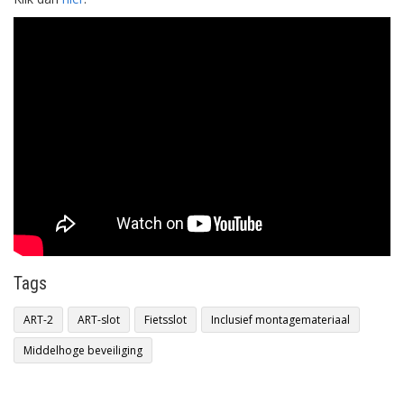
Tags
ART-2
ART-slot
Fietsslot
Inclusief montagemateriaal
Middelhoge beveiliging