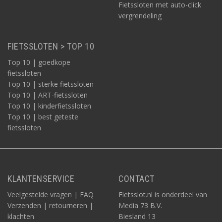
Fietssloten met auto-click
Lichte
kinderfietssloten
vergrendeling
Natuurlijk zijn vooral ook kinderfietssloten zeer licht van
gewicht. Meestal gaat het hier om kabelsloten.
FIETSSLOTEN > TOP 10
Top 10 | goedkope
fietssloten
Top 10 | sterke fietssloten
Top 10 | ART-fietssloten
Top 10 | kinderfietssloten
Top 10 | best geteste
fietssloten
KLANTENSERVICE
CONTACT
Veelgestelde vragen | FAQ
Fietsslot.nl is onderdeel van
Verzenden | retourneren |
Media 73 B.V.
klachten
Biesland 13