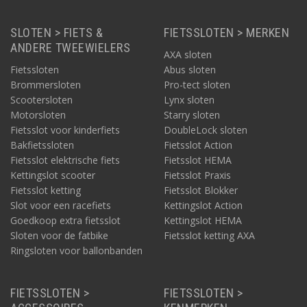
niet van gehard staal en zullen normaliter niet beschikken over
een ART-keurmerk.
SLOTEN > FIETS &
FIETSSLOTEN > MERKEN
ANDERE TWEEWIELERS
AXA sloten
Fietssloten
Abus sloten
Brommersloten
Pro-tect sloten
Scootersloten
Lynx sloten
Motorsloten
Starry sloten
Fietsslot voor kinderfiets
DoubleLock sloten
Bakfietssloten
Fietsslot Action
Fietsslot elektrische fiets
Fietsslot HEMA
Kettingslot scooter
Fietsslot Praxis
Fietsslot ketting
Fietsslot Blokker
Slot voor een racefiets
Kettingslot Action
Goedkoop extra fietsslot
Kettingslot HEMA
Sloten voor de fatbike
Fietsslot ketting AXA
Ringsloten voor ballonbanden
FIETSSLOTEN >
FIETSSLOTEN >