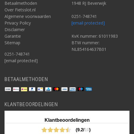
Betaalmethoden
1948 RJ Beverwijk
Over Fietsslot.nl
Algemene voorwaarden
0251-748741
Privacy Policy
[email protected]
Disclaimer
Garantie
KvK nummer: 61011983
Sitemap
BTW nummer:
NL854164637B01
0251-748741
[email protected]
BETAALMETHODEN
KLANTBEOORDELINGEN
Klantbeoordelingen
(9.2/
10
)