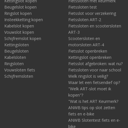
Kettingslot kopen
Fietssloten met keurmerk
niet van gehard staal en zullen normaliter niet beschikken over
Beugelslot kopen
Fietssloten test
een ART-keurmerk.
Ringslot kopen
Fietsslot voor verzekering
Insteekketting kopen
Fietssloten ART-2
Kabelslot kopen
Fietssloten en scootersloten
Vouwslot kopen
ART-3
Schijfremslot kopen
Scootersloten en
Kettingsloten
motorsloten ART-4
Beugelsloten
Fietsslot openbreken
Kabelsloten
Kettingslot openbreken
Ringsloten
Fietsslot afgebroken: wat nu?
Vouwsloten fiets
Fietssloten voor naar school
Schijfremsloten
Welk ringslot is veilig?
Waar let een fietsendief op?
"Welk ART-slot moet ik
kopen"?
"Wat is het ART Keurmerk?
ANWB tips op slot zetten
fiets en e-bike
ANWB Slotentest fiets en e-
bike