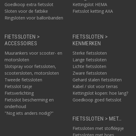
Goedkoop extra fietsslot
Kettingslot HEMA
Lichte
kinderfietssloten
Sloten voor de fatbike
Fietsslot ketting AXA
Natuurlijk zijn vooral ook kinderfietssloten zeer licht van
Ringsloten voor ballonbanden
gewicht. Meestal gaat het hier om kabelsloten.
FIETSSLOTEN >
FIETSSLOTEN >
ACCESSOIRES
KENMERKEN
Muurankers voor scooter- en
Sterke fietssloten
motorsloten
Lange fietssloten
Slotspray voor fietssloten,
Lichte fietssloten
scootersloten, motorsloten
Zware fietssloten
Tweede fietssloten
Gehard stalen fietssloten
Fietsslot tasje
Kabel / slot voor terras
Fietsverlichting
Kettingslot kopen: hoe lang?
Fietsslot bescherming en
Goedkoop goed fietsslot
onderhoud
"Nog iets anders nodig?"
FIETSSLOTEN > MET…
Fietssloten met stofklepje
Fietssloten met hoes