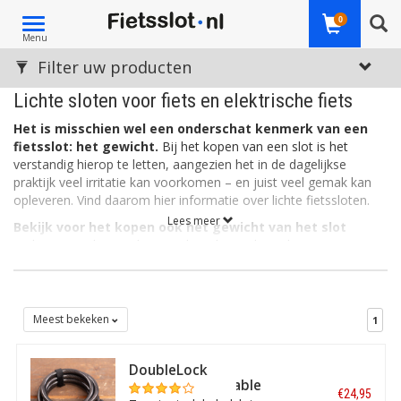
Toggle
0
Menu
navigation
Filter uw producten
Lichte sloten voor fiets en elektrische fiets
Het is misschien wel een onderschat kenmerk van een
fietsslot: het gewicht.
Bij het kopen van een slot is het
verstandig hierop te letten, aangezien het in de dagelijkse
praktijk veel irritatie kan voorkomen – en juist veel gemak kan
opleveren. Vind daarom hier informatie over lichte fietssloten.
Lees meer
Bekijk voor het kopen ook het gewicht van het slot
In de eerste plaats is het goed om bij aankoop bewust te zijn
van de soort tweewieler die u tegen diefstal wilt beveiligen. Dat
klinkt logisch, maar een valkuil is bijvoorbeeld de volgende. U
schaft een kleiner, solide ART-4 slot aan voor de fiets, want zo
bent u verzekerd van een zeer robuust slot en sublieme
Meest bekeken
1
diefstalbeveiliging. Echter: een dergelijk slot is vooral bestemd
voor scooter of zelfs motor, en is voor een fiets al gauw veel te
DoubleLock
zwaar. Dat fietst minder prettig en het slot is onnodig log om te
Kabelslot Coil Cable
hanteren. Misschien had u het bij aankoop niet in de gaten,
€24,95
Combo 240 CM