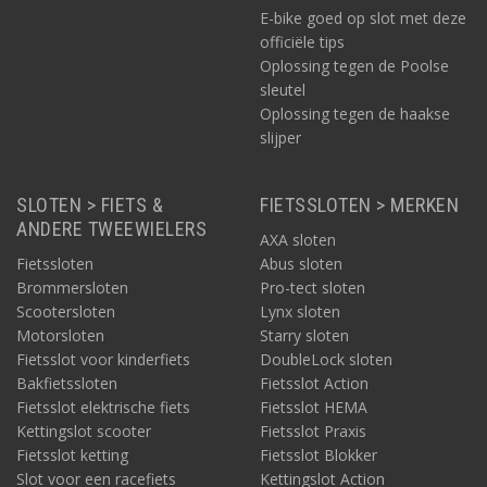
E-bike goed op slot met deze
officiële tips
Oplossing tegen de Poolse
sleutel
Oplossing tegen de haakse
slijper
SLOTEN > FIETS &
FIETSSLOTEN > MERKEN
ANDERE TWEEWIELERS
AXA sloten
Fietssloten
Abus sloten
Brommersloten
Pro-tect sloten
Nog een TIP voor fietsslot met laag gewicht: het
Scootersloten
Lynx sloten
vouwslot
Motorsloten
Starry sloten
Een andere categorie van fietssloten die uitblinken in laag
Fietsslot voor kinderfiets
DoubleLock sloten
gewicht, zijn de vouwsloten. Er zijn ook op Fietsslot.nl meerdere
Bakfietssloten
Fietsslot Action
soorten en kleuren van merken als AXA en ABUS. Dit type slot is
Fietsslot elektrische fiets
Fietsslot HEMA
wel duurder, maar is praktisch in gebruik, praktisch mee te
Kettingslot scooter
Fietsslot Praxis
nemen en weegt vaak minder dan 1 kilo. Ook vouwsloten zijn er
Fietsslot ketting
Fietsslot Blokker
uiteraard in veel soorten en maten, waaronder ook veel ART-2
Slot voor een racefiets
Kettingslot Action
gecertificeerd.