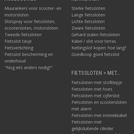
Lichte
kinderfietssloten
Muurankers voor scooter- en
Sterke fietssloten
Natuurlijk zijn vooral ook kinderfietssloten zeer licht van
motorsloten
Lange fietssloten
gewicht. Meestal gaat het hier om kabelsloten.
Slotspray voor fietssloten,
Lichte fietssloten
scootersloten, motorsloten
Zware fietssloten
Tweede fietssloten
Gehard stalen fietssloten
Fietsslot tasje
Kabel / slot voor terras
Fietsverlichting
Kettingslot kopen: hoe lang?
Fietsslot bescherming en
Goedkoop goed fietsslot
onderhoud
"Nog iets anders nodig?"
FIETSSLOTEN > MET…
Fietssloten met stofklepje
Fietssloten met hoes
Fietssloten met cijferslot
Fietssloten en scootersloten
met alarm
Fietssloten met insteekkabel
Fietssloten met
gelijksluitende cilinder