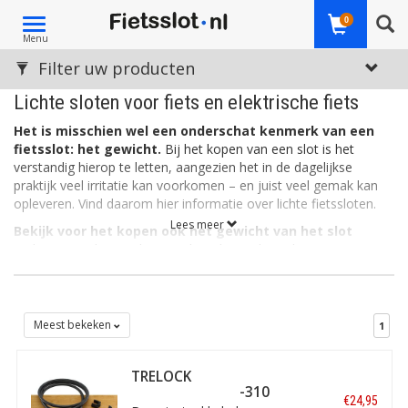
Toggle
0
Menu
navigation
Filter uw producten
Lichte sloten voor fiets en elektrische fiets
Het is misschien wel een onderschat kenmerk van een
fietsslot: het gewicht.
Bij het kopen van een slot is het
verstandig hierop te letten, aangezien het in de dagelijkse
praktijk veel irritatie kan voorkomen – en juist veel gemak kan
opleveren. Vind daarom hier informatie over lichte fietssloten.
Lees meer
Bekijk voor het kopen ook het gewicht van het slot
In de eerste plaats is het goed om bij aankoop bewust te zijn
van de soort tweewieler die u tegen diefstal wilt beveiligen. Dat
klinkt logisch, maar een valkuil is bijvoorbeeld de volgende. U
schaft een kleiner, solide ART-4 slot aan voor de fiets, want zo
bent u verzekerd van een zeer robuust slot en sublieme
Meest bekeken
1
diefstalbeveiliging. Echter: een dergelijk slot is vooral bestemd
voor scooter of zelfs motor, en is voor een fiets al gauw veel te
TRELOCK
zwaar. Dat fietst minder prettig en het slot is onnodig log om te
Insteekkabel ZR-310
hanteren. Misschien had u het bij aankoop niet in de gaten,
€24,95
180/10 voor