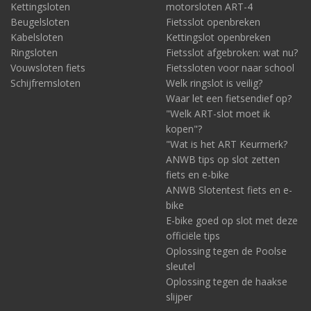
Kettingsloten
motorsloten ART-4
niet van gehard staal en zullen normaliter niet beschikken over
Beugelsloten
Fietsslot openbreken
een ART-keurmerk.
Kabelsloten
Kettingslot openbreken
Ringsloten
Fietsslot afgebroken: wat nu?
Vouwsloten fiets
Fietssloten voor naar school
Schijfremsloten
Welk ringslot is veilig?
Waar let een fietsendief op?
"Welk ART-slot moet ik
kopen"?
"Wat is het ART Keurmerk?
ANWB tips op slot zetten
fiets en e-bike
ANWB Slotentest fiets en e-
bike
E-bike goed op slot met deze
officiële tips
Oplossing tegen de Poolse
sleutel
Oplossing tegen de haakse
slijper