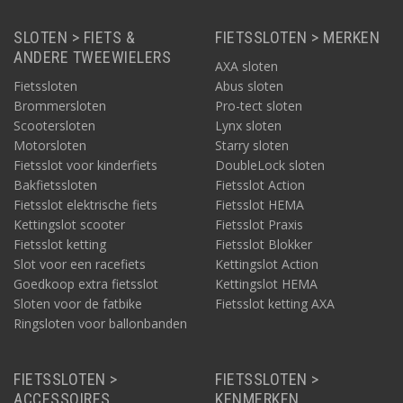
SLOTEN > FIETS &
FIETSSLOTEN > MERKEN
ANDERE TWEEWIELERS
AXA sloten
Fietssloten
Abus sloten
Brommersloten
Pro-tect sloten
Scootersloten
Lynx sloten
Motorsloten
Starry sloten
Fietsslot voor kinderfiets
DoubleLock sloten
Bakfietssloten
Fietsslot Action
Fietsslot elektrische fiets
Fietsslot HEMA
Kettingslot scooter
Fietsslot Praxis
Fietsslot ketting
Fietsslot Blokker
Nog een TIP voor fietsslot met laag gewicht: het
Slot voor een racefiets
Kettingslot Action
vouwslot
Goedkoop extra fietsslot
Kettingslot HEMA
Een andere categorie van fietssloten die uitblinken in laag
Sloten voor de fatbike
Fietsslot ketting AXA
gewicht, zijn de vouwsloten. Er zijn ook op Fietsslot.nl meerdere
Ringsloten voor ballonbanden
soorten en kleuren van merken als AXA en ABUS. Dit type slot is
wel duurder, maar is praktisch in gebruik, praktisch mee te
nemen en weegt vaak minder dan 1 kilo. Ook vouwsloten zijn er
FIETSSLOTEN >
FIETSSLOTEN >
uiteraard in veel soorten en maten, waaronder ook veel ART-2
gecertificeerd.
ACCESSOIRES
KENMERKEN