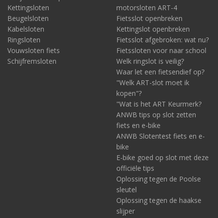
Welk type fietssloten zijn licht van gewicht?
Kettingsloten
motorsloten ART-4
Wat een normaal, gemiddeld gewicht is van een fietsslot, hangt
Beugelsloten
Fietsslot openbreken
af van het type fietsslot. Voor een kettingslot specifiek bestemd
Kabelsloten
Kettingslot openbreken
voor de fiets is dit ongeveer 2 tot ruim 2 kilo. Voor een
Ringsloten
Fietsslot afgebroken: wat nu?
beugelslot is dit iets hoger; dit type wordt echter ook meer voor
Vouwsloten fiets
Fietssloten voor naar school
scooters gebruikt. Een ringslot is normaliter (ruim) onder een
kilo, maar dit betreft een vast te monteren slot dat standaard al
Schijfremsloten
Welk ringslot is veilig?
licht van gewicht is.
Waar let een fietsendief op?
"Welk ART-slot moet ik
TIP: een goed lichtgewicht fietsslot is het
insteekslot
kopen"?
Een insteekketting is wat dat betreft een goede keuze als u een
"Wat is het ART Keurmerk?
licht fietsslot zoekt en tóch meteen ook een tweede fietsslot wil
(met alle voordelen van dien, lees ook de infopagina ‘
Tweede
ANWB tips op slot zetten
fietssloten
’). Insteekkettingen zijn gemaakt voor in het ringslot,
fiets en e-bike
en dus automatisch ook gemaakt voor gebruik op de fiets. De
ANWB Slotentest fiets en e-
ketting heeft u altijd bij de hand én is een ‘lichtgewicht’. Ze zijn
bike
overigens zeker niet per se lichter qua kwaliteit, zo laten diverse
E-bike goed op slot met deze
insteekkettingen met ART-keurmerk zien.
officiële tips
Kabelsloten zijn lichter – maar minder veilig
Oplossing tegen de Poolse
Kabelsloten verdienen nog meer het predicaat ‘lichtgewicht slot’,
sleutel
alleen is dit type slot doorgaans niet de aangewezen variant om
Oplossing tegen de haakse
uw fiets – ook voor de verzekering – optimaal mee te beveiligen.
slijper
Kabelsloten zijn letterlijk lichter en flexibel, maar zijn dan ook