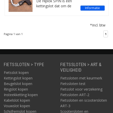
De Hiplok SPIN is een
bijvoorbeeld bij het zien van de afbeelding. Daarom is het
reflectie
kettingslot dat om de
handig bij de productomschrijvingen ook de Specificaties even
Informatie
taille gedragen kan
te bekijken.
worden als het slot niet
in gebruik is. Het slot is
*Incl. btw
voorzien van een
cijferslot en Hi-vis
Pagina 1 van 1
1
reflectie.
FIETSSLOTEN > TYPE
FIETSSLOTEN > ART &
VEILIGHEID
Fietsslot kopen
Kettingslot kopen
Fietssloten met keurmerk
Beugelslot kopen
Fietssloten test
Ringslot kopen
Fietsslot voor verzekering
Insteekketting kopen
Fietssloten ART-2
Kabelslot kopen
Fietssloten en scootersloten
Vouwslot kopen
ART-3
Schijfremslot kopen
Scootersloten en