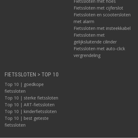
Fietssloten met hoes
Lichte
kinderfietssloten
Fietssloten met cijferslot
Natuurlijk zijn vooral ook kinderfietssloten zeer licht van
Fietssloten en scootersloten
gewicht. Meestal gaat het hier om kabelsloten.
met alarm
Fietssloten met insteekkabel
Fietssloten met
gelijksluitende cilinder
Fietssloten met auto-click
vergrendeling
FIETSSLOTEN > TOP 10
Top 10 | goedkope
fietssloten
Top 10 | sterke fietssloten
Top 10 | ART-fietssloten
Top 10 | kinderfietssloten
Top 10 | best geteste
fietssloten