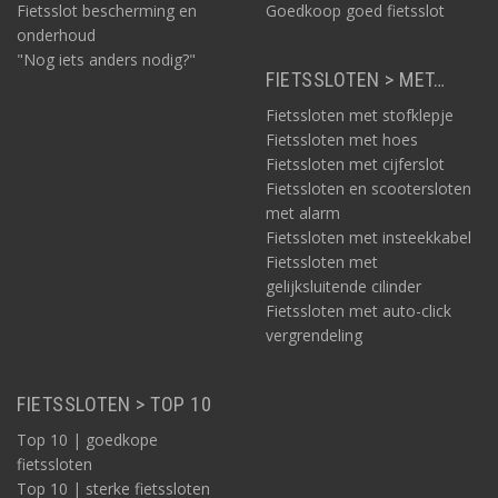
Fietsslot bescherming en
Goedkoop goed fietsslot
onderhoud
"Nog iets anders nodig?"
FIETSSLOTEN > MET…
Fietssloten met stofklepje
Fietssloten met hoes
Fietssloten met cijferslot
Fietssloten en scootersloten
met alarm
Fietssloten met insteekkabel
Fietssloten met
gelijksluitende cilinder
Fietssloten met auto-click
vergrendeling
FIETSSLOTEN > TOP 10
Top 10 | goedkope
fietssloten
Top 10 | sterke fietssloten