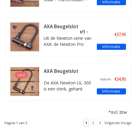
Informatie
6 | Onderhoud van een beugelslot
extra kabel + ART-4
keurmerk + 4-
Goed onderhoud verlengt de levensduur van ieder fietsslot.
puntssluiting + 14 mm
Gebruik daarom regelmatig
slotspray
om de cilinder soepel te
diameter + extra coating
houden. Een stofkapje voorkomt bovendien dat zand, vocht en
AXA Beugelslot
+ quick release + auto
vuil in het slot terechtkomen.
Newton Pro Zwart -
€37,95
stofklepje + o.a. extra
190 mm - ART-3
Uit de Newton-serie van
ledsleutel = het krachtig
7 | Beugelsloten voor fiets, e-bike, scooter en
AXA: de Newton Pro
Informatie
anti-braak beugelslot U-
motor
met ART-3 keurmerk!
Lock 230/14 Cable van
Dit is een sterk, gehard
Bij Fietsslot.nl vindt u een uitgebreid assortiment beugelsloten
DoubleLock!
stalen beugelslot met
voor uiteenlopende toepassingen. Er zijn modellen voor
een lengte van 190 mm.
dagelijks gebruik op de fiets, maar ook extra zware uitvoeringen
AXA Beugelslot
Inclusief slothouder
SALE
Newton UL-300
voor scooters en motoren. Het assortiment bestaat uit zowel
€34,95
€39,95
voor aan het frame.
Zwart - 300 mm
De AXA Newton UL-300
budgetvriendelijke als professionele sloten van bekende merken
is een sterk, gehard
zoals ABUS, AXA, Pro-tect, Lynx en Starry.
Informatie
stalen beugelslot met
een lengte van 300 mm.
Bediening met een
*Incl. btw
sleutel en inclusief een
slothouder voor aan het
Pagina 1 van 3
1
2
3
Volgende Vorige
frame.