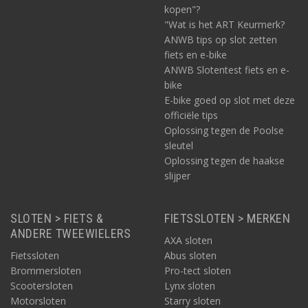
kopen"?
Waarom kiezen veel mensen voor een tweede
"Wat is het ART Keurmerk?
fietsslot?
ANWB tips op slot zetten
fiets en e-bike
Waar bevestigt u een beugelslot het beste?
ANWB Slotentest fiets en e-
bike
E-bike goed op slot met deze
Heeft ieder beugelslot een ART-keurmerk?
officiële tips
Oplossing tegen de Poolse
sleutel
Oplossing tegen de haakse
slijper
SLOTEN > FIETS &
FIETSSLOTEN > MERKEN
ANDERE TWEEWIELERS
AXA sloten
Fietssloten
Abus sloten
Brommersloten
Pro-tect sloten
Scootersloten
Lynx sloten
Motorsloten
Starry sloten