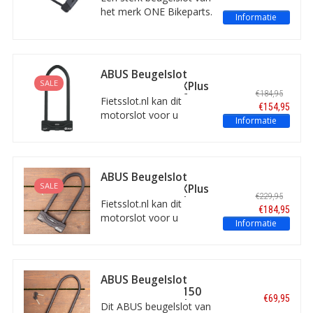
het merk ONE Bikeparts.
én altijd om een vast object.
Informatie
Het slot wordt geleverd
Een zo klein mogelijk passend beugelslot biedt daarbij extra
met twee sleutels en
bescherming, omdat er minder ruimte overblijft om
heeft een lengte van 34
inbrekersgereedschap tussen het slot te plaatsen.
cm en een dikte van 18
ABUS Beugelslot
mm.
SALE
Granit Extreme XPlus
€184,95
59/180HB260, 26 cm
Fietsslot.nl kan dit
€154,95
motorslot voor u
Informatie
bestellen. De Granit
Extreme 59 is een
beugelslot met maar
liefst level 20 beveiliging.
ABUS Beugelslot
SALE
Granit Extreme XPlus
€229,95
59/180HB310, 31 cm
Fietsslot.nl kan dit
€184,95
motorslot voor u
Informatie
bestellen. De Granit
Extreme 59 is een
beugelslot van gehard
staal met maar liefst
ABUS Beugelslot
level 20 beveiliging.
Granit Plus 470/150
€69,95
3 | Hoe veilig is een beugelslot?
HB 30 cm + houder
Dit ABUS beugelslot van