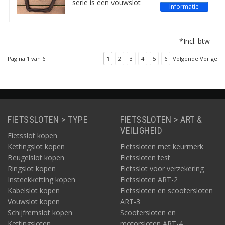
serie is een vouwslot
Informatie
een
goede balans tussen bereik en meeneemcomfort
.
sleutels. Gemakkelijk op
dat eenvoudig is in
de fiets te vervoeren.
gebruik. Het lichte,
5 | Vouwslot of kettingslot?
sterke, maar vooral
*Incl. btw
betaalbare slot is
Een vouwslot en een kettingslot behoren beide tot de
meest
leverbaar in donkergrijs
gebruikte fietssloten
, maar hebben ieder hun sterke punten.
Pagina 1 van 6
1
2
3
4
5
6
Volgende Vorige
en oranje en is 100 cm
Een vouwslot is compacter en gemakkelijker mee te
lang.
nemen.
Een kettingslot biedt meestal meer flexibiliteit door de
volledig beweegbare ketting.
Voor zware scooters en motoren zijn kettingsloten vaak
FIETSSLOTEN > TYPE
FIETSSLOTEN > ART &
verkrijgbaar met hogere ART-classificaties.
Voor dagelijks gebruik op een fiets of e-bike kiezen veel
VEILIGHEID
Fietsslot kopen
gebruikers vanwege het formaat voor een vouwslot.
Kettingslot kopen
Fietssloten met keurmerk
De
beste keuze
hangt af van uw fiets, de locatie en manier
Beugelslot kopen
Fietssloten test
waar(op) u deze parkeert, en het gewenste beveiligingsniveau.
Ringslot kopen
Fietsslot voor verzekering
Dit laatste hangt - zoals gezegd - in sterke mate af van de
Insteekketting kopen
Fietssloten ART-2
verzekeringseisen
.
Kabelslot kopen
Fietssloten en scootersloten
Vouwslot kopen
ART-3
6 | Gebruik een tweede fietsslot
Schijfremslot kopen
Scootersloten en
Voor optimale diefstalbeveiliging adviseren wij een vouwslot te
Kettingsloten
motorsloten ART-4