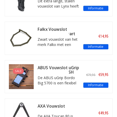
Dit extra lange, stalen
neemt het weinig ruimte in beslag, en dankzij de
vouwslot van Lynx heeft
meegeleverde framehouder
is het slot ook altijd binnen
Informatie
een lengte van 120
handbereik. Uitgevouwen biedt het voldoende ruimte om het
centimeter. Het zwarte
frame van de fiets aan een fietsenrek, paal of ander vast object
slot wordt geleverd met
te bevestigen.
drie sleutels en een
Falkx Vouwslot
De belangrijkste voordelen van een vouwslot zijn:
praktische houder voor
Unfold 95cm Zwart
€14,95
aan het frame. Met
compact op te vouwen en eenvoudig mee te nemen;
Zwart vouwslot van het
ART-2 keurmerk.
meestal inclusief praktische framehouder;
merk Falkx met een
Informatie
geschikt om een fiets aan een vast object te bevestigen;
lengte van 95 cm. Het
goede combinatie van veiligheid en gebruiksgemak;
slot is handig mee te
verkrijgbaar in verschillende lengtes en
nemen in de
beveiligingsniveaus.
meegeleverde
ABUS Vouwslot uGrip
framehouder. Sterk,
SALE
Bordo Big 5700 SH
2 | Hoe werkt een vouwslot?
€59,95
€79,95
flexibel en heel
100 cm blauw
De ABUS uGrip Bordo
betaalbaar!
Een vouwslot bestaat uit meerdere stalen segmenten die met
Big 5700 is een flexibel
Informatie
scharnieren aan elkaar zijn verbonden. In gesloten toestand
vouwslot met een
vormen deze een compact pakket. Voor gebruik vouwt u het
compacte vorm.
slot uit. Plaats het daarna om het frame én het liefst om een
Voorzien van 5mm
vast object. Tot slot: sluit het slot natuurlijk goed af.
geharde elementen en
AXA Vouwslot
scharnierconstructie.
Toucan 80
Deze constructie biedt:
€49,95
Het slot is makkelijk
De AXA Toucan 80 is