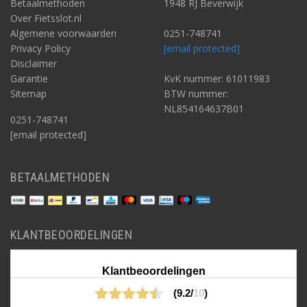
Betaalmethoden
1948 RJ Beverwijk
Over Fietsslot.nl
Algemene voorwaarden
0251-748741
Privacy Policy
[email protected]
Disclaimer
Garantie
KvK nummer: 61011983
Veelgestelde vragen over vouwsloten
Sitemap
BTW nummer:
NL854164637B01
0251-748741
Is een vouwslot veiliger dan een kettingslot?
[email protected]
Heeft ieder vouwslot een ART-keurmerk?
BETAALMETHODEN
Welke lengte vouwslot heb ik nodig?
KLANTBEOORDELINGEN
Wordt een vouwslot geleverd met een houder?
Klantbeoordelingen
Is een vouwslot geschikt voor een e-bike?
(9.2/
10
)