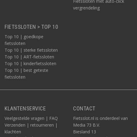
7| Vouwslot voor e-bike en fatbike
Fietssloten met auto-click
vergrendeling
Ook voor e-bikes en veel fatbikes is een vouwslot een geschikte
keuze. Let daarbij op voldoende lengte om het frame aan een
vast object te kunnen bevestigen. Controleer daarnaast - we
FIETSSLOTEN > TOP 10
zeggen het nogmaals - of het gekozen slot voldoet aan de eisen
van uw fietsverzekering.
Tip:
voor zeer
brede frames
of als u
Top 10 | goedkope
maximale flexibiliteit
wilt, is een
lang kettingslot
soms
fietssloten
praktischer.
Top 10 | sterke fietssloten
Top 10 | ART-fietssloten
8 | Vouwsloten op Fietsslot.nl
Top 10 | kinderfietssloten
Fietsslot.nl heeft een uitgebreid assortiment vouwsloten van
Top 10 | best geteste
bekende merken. Vrijwel alle modellen leveren we met een
fietssloten
praktische framehouder. Zo neemt u het slot eenvoudig mee
tijdens iedere fietstocht.
Zoekt u een
compact, stevig en gebruiksvriendelijk
fietsslot
waarmee u uw fiets
aan een vast object
kunt
KLANTENSERVICE
CONTACT
bevestigen? Dan is een vouwslot voor veel situaties een
uitstekende keuze
.
Veelgestelde vragen | FAQ
Fietsslot.nl is onderdeel van
Verzenden | retourneren |
Media 73 B.V.
klachten
Biesland 13