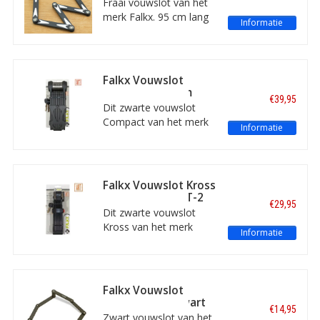
Fraai vouwslot van het
neemt het weinig ruimte in beslag, en dankzij de
merk Falkx. 95 cm lang
meegeleverde framehouder
is het slot ook altijd binnen
Informatie
en voorzien van een
handbereik. Uitgevouwen biedt het voldoende ruimte om het
anti-picking-cilinder. Het
frame van de fiets aan een fietsenrek, paal of ander vast object
slot is handig met u mee
te bevestigen.
te nemen in de
Falkx Vouwslot
De belangrijkste voordelen van een vouwslot zijn:
meegeleverde
Compact 120 cm
€39,95
framehouder. Voorzien
Zwart ART-2
compact op te vouwen en eenvoudig mee te nemen;
Dit zwarte vouwslot
van ART2-certificering.
meestal inclusief praktische framehouder;
Compact van het merk
Informatie
geschikt om een fiets aan een vast object te bevestigen;
Falkx is 120 cm lang en
goede combinatie van veiligheid en gebruiksgemak;
is gemakkelijk mee te
verkrijgbaar in verschillende lengtes en
nemen in de
beveiligingsniveaus.
meegeleverde
Falkx Vouwslot Kross
framehouder. Het slot is
95 cm Zwart ART-2
2 | Hoe werkt een vouwslot?
€29,95
voorzien van ART-2
Dit zwarte vouwslot
certificering.
Een vouwslot bestaat uit meerdere stalen segmenten die met
Kross van het merk
Informatie
scharnieren aan elkaar zijn verbonden. In gesloten toestand
Falkx is 95 cm lang en is
vormen deze een compact pakket. Voor gebruik vouwt u het
gemakkelijk mee te
slot uit. Plaats het daarna om het frame én het liefst om een
nemen in de
vast object. Tot slot: sluit het slot natuurlijk goed af.
meegeleverde
Falkx Vouwslot
framehouder. Het slot is
Unfold 95cm Zwart
Deze constructie biedt:
€14,95
voorzien van ART-2
Zwart vouwslot van het