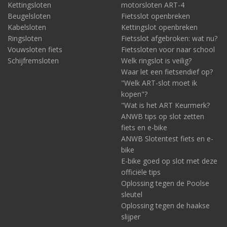
Veel vouwsloten beschikken over een
ART-keurmerk
. Dit is
Kettingsloten
motorsloten ART-4
belangrijk wanneer uw fiets verzekerd is- immers, verzekeraars
Beugelsloten
Fietsslot openbreken
stellen steeds strengere eisen aan een goedgekeurd slot.
Kabelsloten
Kettingslot openbreken
Ringsloten
Fietsslot afgebroken: wat nu?
Vouwsloten fiets
Fietssloten voor naar school
Schijfremsloten
Welk ringslot is veilig?
Waar let een fietsendief op?
"Welk ART-slot moet ik
kopen"?
"Wat is het ART Keurmerk?
ANWB tips op slot zetten
fiets en e-bike
Controleer daarom altijd
welke ART-classificatie uw
ANWB Slotentest fiets en e-
fietsverzekering vereist
.
bike
E-bike goed op slot met deze
4 | Welke lengte?
officiële tips
Oplossing tegen de Poolse
De lengte van het vouwslot bepaalt
hoe gemakkelijk de fiets
sleutel
aan een vast object kan
. Een langer vouwslot biedt meer
mogelijkheden bij brede fietsenrekken, dikke lantaarnpalen of
Oplossing tegen de haakse
bomen. Daar staat tegenover dat een
langer slot meestal
slijper
zwaarder
is. Wanneer u het slot dagelijks meeneemt, kies dan