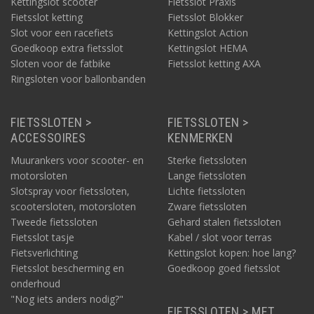
Kettingslot scooter
Fietsslot Praxis
Fietsslot ketting
Fietsslot Blokker
Slot voor een racefiets
Kettingslot Action
Goedkoop extra fietsslot
Kettingslot HEMA
Sloten voor de fatbike
Fietsslot ketting AXA
Ringsloten voor ballonbanden
FIETSSLOTEN >
FIETSSLOTEN >
ACCESSOIRES
KENMERKEN
Muurankers voor scooter- en
Sterke fietssloten
motorsloten
Lange fietssloten
Slotspray voor fietssloten,
Lichte fietssloten
scootersloten, motorsloten
Zware fietssloten
Tweede fietssloten
Gehard stalen fietssloten
Fietsslot tasje
Kabel / slot voor terras
Fietsverlichting
Kettingslot kopen: hoe lang?
Fietsslot bescherming en
Goedkoop goed fietsslot
onderhoud
"Nog iets anders nodig?"
FIETSSLOTEN > MET…