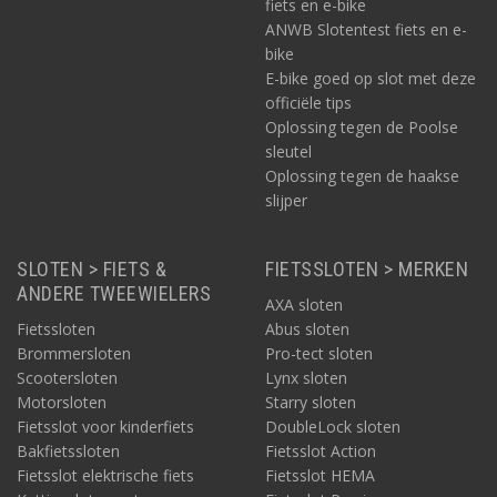
fiets en e-bike
ANWB Slotentest fiets en e-
bike
E-bike goed op slot met deze
officiële tips
Oplossing tegen de Poolse
sleutel
Oplossing tegen de haakse
slijper
SLOTEN > FIETS &
FIETSSLOTEN > MERKEN
ANDERE TWEEWIELERS
AXA sloten
Fietssloten
Abus sloten
Brommersloten
Pro-tect sloten
Scootersloten
Lynx sloten
Motorsloten
Starry sloten
Fietsslot voor kinderfiets
DoubleLock sloten
Bakfietssloten
Fietsslot Action
Fietsslot elektrische fiets
Fietsslot HEMA