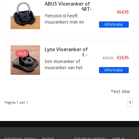
ABUS Vloeranker of
Muuranker met ART-
€64,95
4 keurmerk
Fietsslot.nl heeft
muurankers met en
Informatie
zonder keurmerk.
Prijzen starten vanaf
€34,75. Vandaag besteld
is morgen in huis.
Lynx Vloeranker of
SALE
Muuranker Zwart -
€24,95
€29,95
met ART-4 keurmerk
Een vloeranker of
muuranker van het
Informatie
betaalbare merk Lynx.
Zeer geschikt voor het
beveiligen van een
*Incl. btw
motor, scooter, boot of
tuinmeubelen. Met ART-
Pagina 1 van 1
1
4 keurmerk.