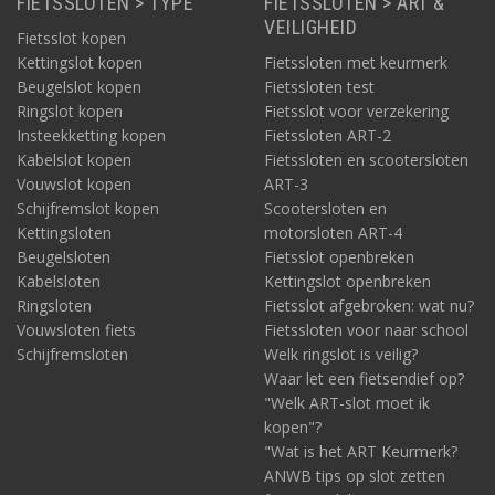
FIETSSLOTEN > TYPE
FIETSSLOTEN > ART &
VEILIGHEID
Fietsslot kopen
Kettingslot kopen
Fietssloten met keurmerk
Beugelslot kopen
Fietssloten test
Ringslot kopen
Fietsslot voor verzekering
Insteekketting kopen
Fietssloten ART-2
Kabelslot kopen
Fietssloten en scootersloten
Vouwslot kopen
ART-3
Schijfremslot kopen
Scootersloten en
Kettingsloten
motorsloten ART-4
Beugelsloten
Fietsslot openbreken
Kabelsloten
Kettingslot openbreken
Ringsloten
Fietsslot afgebroken: wat nu?
Vouwsloten fiets
Fietssloten voor naar school
Schijfremsloten
Welk ringslot is veilig?
Waar let een fietsendief op?
"Welk ART-slot moet ik
kopen"?
"Wat is het ART Keurmerk?
ANWB tips op slot zetten