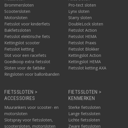
Brommersloten
Pro-tect sloten
Scootersloten
Lynx sloten
Motorsloten
Starry sloten
Fietsslot voor kinderfiets
DoubleLock sloten
Bakfietssloten
Fietsslot Action
Fietsslot elektrische fiets
Fietsslot HEMA
Kettingslot scooter
Fietsslot Praxis
Fietsslot ketting
Fietsslot Blokker
Slot voor een racefiets
Kettingslot Action
Goedkoop extra fietsslot
Kettingslot HEMA
Sloten voor de fatbike
Fietsslot ketting AXA
Ringsloten voor ballonbanden
FIETSSLOTEN >
FIETSSLOTEN >
ACCESSOIRES
KENMERKEN
Muurankers voor scooter- en
Sterke fietssloten
motorsloten
Lange fietssloten
Slotspray voor fietssloten,
Lichte fietssloten
scootersloten, motorsloten
Zware fietssloten