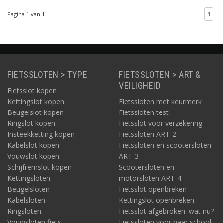
lichtblauwe coating en
Pagina 1 van 1
1
framehouder.
FIETSSLOTEN > TYPE
FIETSSLOTEN > ART &
VEILIGHEID
Fietsslot kopen
Kettingslot kopen
Fietssloten met keurmerk
Beugelslot kopen
Fietssloten test
Ringslot kopen
Fietsslot voor verzekering
Insteekketting kopen
Fietssloten ART-2
Kabelslot kopen
Fietssloten en scootersloten
Vouwslot kopen
ART-3
Schijfremslot kopen
Scootersloten en
Kettingsloten
motorsloten ART-4
Beugelsloten
Fietsslot openbreken
Kabelsloten
Kettingslot openbreken
Ringsloten
Fietsslot afgebroken: wat nu?
Vouwsloten fiets
Fietssloten voor naar school