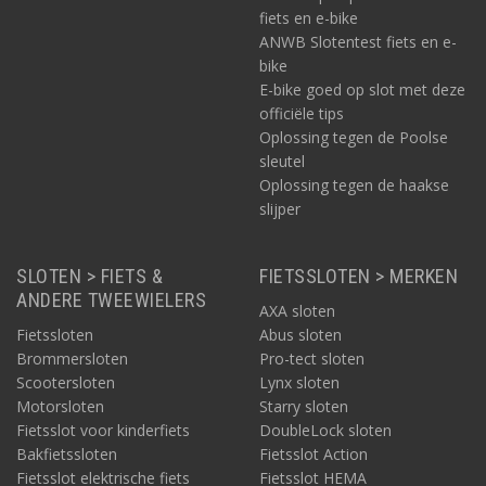
fiets en e-bike
ANWB Slotentest fiets en e-
bike
E-bike goed op slot met deze
officiële tips
Oplossing tegen de Poolse
sleutel
Oplossing tegen de haakse
slijper
SLOTEN > FIETS &
FIETSSLOTEN > MERKEN
ANDERE TWEEWIELERS
AXA sloten
Fietssloten
Abus sloten
Brommersloten
Pro-tect sloten
Scootersloten
Lynx sloten
Motorsloten
Starry sloten
Fietsslot voor kinderfiets
DoubleLock sloten
Bakfietssloten
Fietsslot Action
Fietsslot elektrische fiets
Fietsslot HEMA