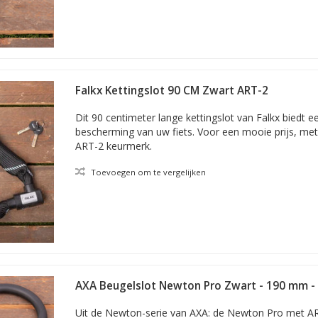
Falkx Kettingslot 90 CM Zwart ART-2
Dit 90 centimeter lange kettingslot van Falkx biedt 
bescherming van uw fiets. Voor een mooie prijs, met
ART-2 keurmerk.
Toevoegen om te vergelijken
AXA Beugelslot Newton Pro Zwart - 190 mm -
Uit de Newton-serie van AXA: de Newton Pro met AR