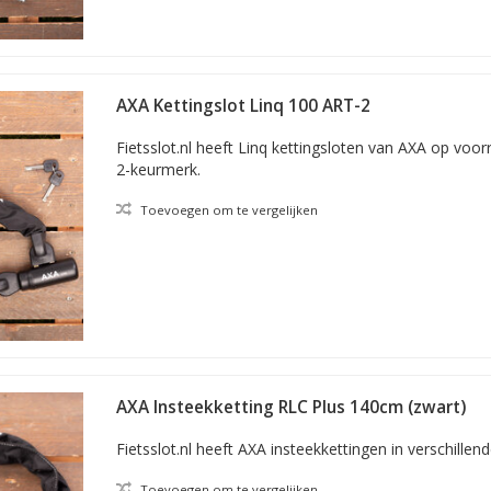
AXA Kettingslot Linq 100 ART-2
Fietsslot.nl heeft Linq kettingsloten van AXA op voo
2-keurmerk.
Toevoegen om te vergelijken
AXA Insteekketting RLC Plus 140cm (zwart)
Fietsslot.nl heeft AXA insteekkettingen in verschille
Toevoegen om te vergelijken