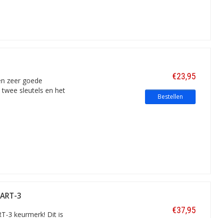
€23,95
een zeer goede
 twee sleutels en het
Bestellen
 ART-3
€37,95
T-3 keurmerk! Dit is