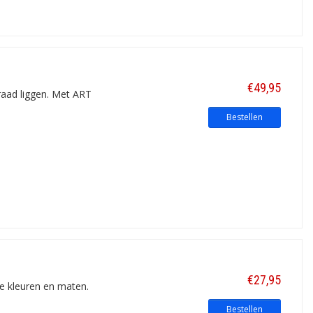
€49,95
rraad liggen. Met ART
Bestellen
€27,95
nde kleuren en maten.
Bestellen