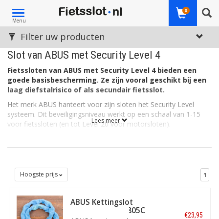
Toggle
0
Menu
navigation
Filter uw producten
Slot van ABUS met Security Level 4
Fietssloten van ABUS met Security Level 4 bieden een
goede basisbescherming. Ze zijn vooral geschikt bij een
laag diefstalrisico of als secundair fietsslot.
Het merk ABUS hanteert voor zijn sloten het Security Level
systeem. Dit beveiligingsniveau werkt op een schaal van 1-15
Lees meer
voor fietssloten (en tot Level 20 voor motorsloten).
De sloten op deze pagina horen in de categorie ABUS
Security Level 1-4
Security Level 15 geeft de e-bike, bakfiets of ander type fiets de
hoogste diefstalbeveiliging. ABUS sloten met een classificatie
Hoogste prijs
1
tussen 1 en 4 vallen in de categorie 'basisbescherming'. Zoals de
sloten die vallen binnen
Level 4
die te vinden en te koop zijn via
de huidige pagina
. Ze zijn vooral geschikt bij een laag
ABUS Kettingslot
diefstalrisico, als secundair fietsslot of voor bijvoorbeeld de
Steel-O-Chain 5805C
€23,95
kinderfiets.
Blue - 75cm