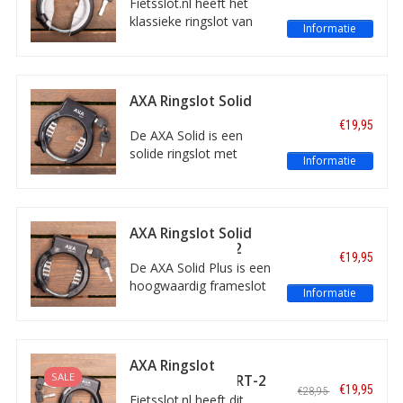
Fietsslot.nl heeft het
Wilt u zeker zijn van optimale diefstalbescherming?
(zwart/zilver)
klassieke ringslot van
Gebruik dan niet alléén een ringslot, maar vul dit aan met een
Informatie
AXA altijd voorradig èn
insteekslot (speciaal gemaakt voor in het ringslot, zie de
scherp geprijsd! U kunt
voorbeelden op deze pagina) of bijvoorbeeld een kettingslot.
bij ons achteraf betalen.
Dan heeft u een extra slot waarmee uw tweewieler ook nog
Eenvoudige bevestiging
eens ergens aan vast kan. En dat verkleint statistisch gezien de
AXA Ringslot Solid
op het achterframe.
kans op ontvreemding met een fiks aantal procenten.
Zwart ART-2
€19,95
Geen
De AXA Solid is een
Zie de productomschrijvingen van onderstaande
bevestigingsmateriaal
solide ringslot met
ringsloten op
Fietsslot.nl
voor meer informatie.
De
Informatie
meegeleverd.
brede opening (58 mm)
verschillen in kenmerken betreffen onder andere kleur, wel of
voor brede spatborden
geen extra inslagbescherming van het cilinderhuis, wel of geen
of ballonbanden. Dit
coating en het aantal reservesleutels. En let zeker ook op het
ART-2 ringslot heeft een
formaat. Zo zijn er ringsloten met min of meer standaard
AXA Ringslot Solid
cilinder met anti-
afmetingen, maar ook bijvoorbeeld met extra brede opening
Plus zwart ART-2
€19,95
boorplaat, gehard stalen
keurmerk
voor transportfiets, cruiser of ATB. Daarnaast kunt u uiteraard
De AXA Solid Plus is een
beugel en dito slothuis.
selecteren op prijs en/of een keuze maken uit
ringsloten met
hoogwaardig frameslot
Informatie
Incl. ergonomische
korting
.
met extra brede opening
bediening en online
voor o.a. ballonbanden.
sleutelservice.
Daarnaast kunt u een
extra kabelslot
AXA Ringslot
gebruiken om uw fiets
SALE
Defender met ART-2
€19,95
€28,95
aan een vast object vast
(zwart)
Fietsslot.nl heeft dit