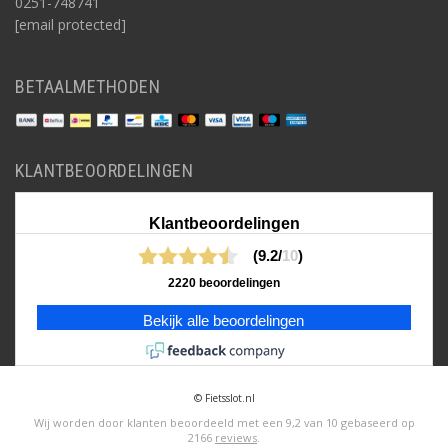
0251-748741
[email protected]
BETAALMETHODEN
KLANTBEOORDELINGEN
Klantbeoordelingen
(9.2/
10
)
2220 beoordelingen
Bekijk alle beoordelingen
© Fietsslot.nl
Wij worden door klanten beoordeeld met een
9,2
van
10
gebaseerd op
2166
reviews
.