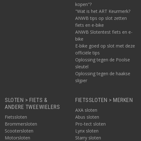
kopen"?
"Wat is het ART Keurmerk?
ANWB tips op slot zetten
fiets en e-bike
ANWB Slotentest fiets en e-
bike
E-bike goed op slot met deze
officiële tips
Oplossing tegen de Poolse
sleutel
Oplossing tegen de haakse
slijper
SLOTEN > FIETS &
FIETSSLOTEN > MERKEN
ANDERE TWEEWIELERS
AXA sloten
Fietssloten
Abus sloten
Brommersloten
Pro-tect sloten
Scootersloten
Lynx sloten
Motorsloten
Starry sloten