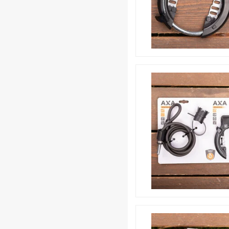
7 | Het ringslot monte
Veel fietsen hebben bevesti
dan een
universele beves
accessoires
. Een universele
plaats de beugel in d
doe de tiewraps door 
de laatste stap: schro
8 | Ringsloten van be
Fietsslot.nl heeft ringslote
brede range van prijsklassen