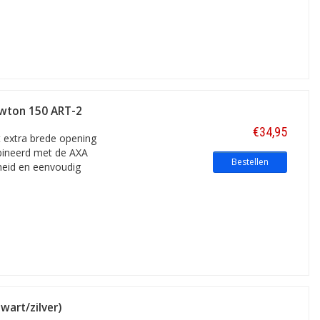
ewton 150 ART-2
€34,95
 extra brede opening
bineerd met de AXA
teerd. Is dat niet het geval? Gebruik
Bestellen
heid en eenvoudig
ie onze
montage-adapters en
iewraps.
n van het slot;
;
en
TRELOCK
. Er zijn uitvoeringen in de
een insteekketting.
wart/zilver)