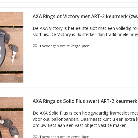
ets;
AXA Ringslot Victory met ART-2 keurmerk (zw
n.
De AXA Victory is het eerste slot met een volledig r
slothuis. De Victory is 4x sterker dan traditionele ring
sers, sommige e-bikes en (andere) fietsen met
brede banden
bestaan
voldoende ruimte tussen de band en het slot.
Bekijk ringsloten voor f
Toevoegen om te vergelijken
 het kopen van een ringslot?
insteekketting;
ot voor uw banden;
de cilinder tegen vuil en vocht;
ting tegen beschadiging van het frame;
AXA Ringslot Solid Plus zwart ART-2 keurmerk
de sleutels.
ndien een cilinder met extra bescherming tegen boren, slag- en manip
De AXA Solid Plus is een hoogwaardig frameslot met
voor o.a. ballonbanden. Daarnaast kunt u een extra 
om uw fiets aan een vast object vast te maken.
Toevoegen om te vergelijken