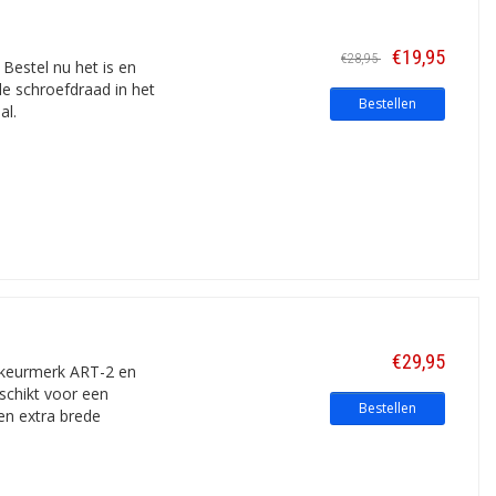
€19,95
€28,95
. Bestel nu het is en
de schroefdraad in het
Bestellen
al.
ken over een ART-keurmerk en voldoen
€29,95
t keurmerk ART-2 en
schikt voor een
Bestellen
 en extra brede
an de waarde van de fiets en eventuele