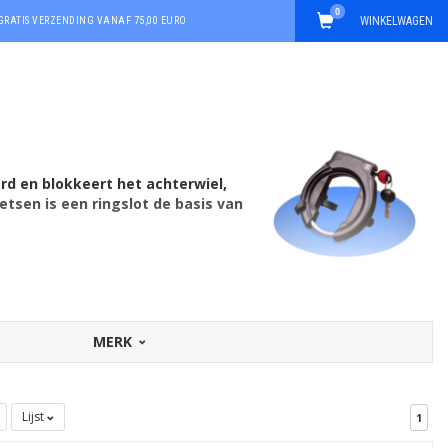
0
WINKELWAGEN
GRATIS VERZENDING VANAF 75,00 EURO
rd en blokkeert het achterwiel,
ietsen is een ringslot de basis van
MERK
ook e-bikes. Het slot zit vast aan het
Lijst
1
kan worden weggereden.