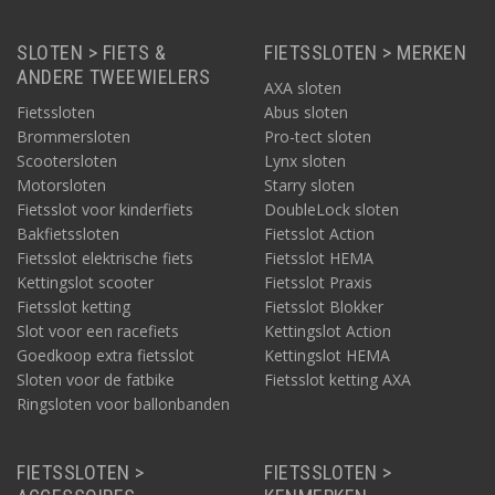
SLOTEN > FIETS &
FIETSSLOTEN > MERKEN
ANDERE TWEEWIELERS
AXA sloten
Fietssloten
Abus sloten
Brommersloten
Pro-tect sloten
Scootersloten
Lynx sloten
Motorsloten
Starry sloten
Fietsslot voor kinderfiets
DoubleLock sloten
Bakfietssloten
Fietsslot Action
Fietsslot elektrische fiets
Fietsslot HEMA
Kettingslot scooter
Fietsslot Praxis
Fietsslot ketting
Fietsslot Blokker
Slot voor een racefiets
Kettingslot Action
Goedkoop extra fietsslot
Kettingslot HEMA
Sloten voor de fatbike
Fietsslot ketting AXA
Ringsloten voor ballonbanden
FIETSSLOTEN >
FIETSSLOTEN >