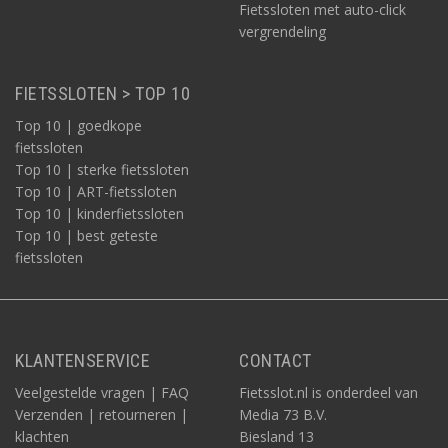
Fietssloten met auto-click
vergrendeling
FIETSSLOTEN > TOP 10
Top 10 | goedkope
fietssloten
Top 10 | sterke fietssloten
Top 10 | ART-fietssloten
Top 10 | kinderfietssloten
Top 10 | best geteste
fietssloten
KLANTENSERVICE
CONTACT
Veelgestelde vragen | FAQ
Fietsslot.nl is onderdeel van
Verzenden | retourneren |
Media 73 B.V.
klachten
Biesland 13