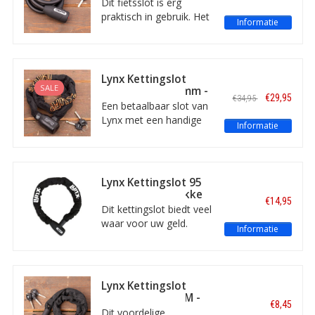
Dit fietsslot is erg
vinden op Fietsslot.nl.
praktisch in gebruik. Het
Informatie
spiraalkabelslot is van
gehard staal, heeft een
auto-clicksysteem, is
180 centimeter lang en
Lynx Kettingslot
beschikt over een
SALE
Rubix 100 cm 9 mm -
€29,95
€34,95
beschermende coating.
ART-2
Een betaalbaar slot van
Inclusief stofklepje en
Lynx met een handige
Informatie
extra sleutel. Voor een
lengte van 100
voordelige prijs!
centimeter, een stevige
ketting met een
diameter van 9
Lynx Kettingslot 95
millimeter en een
cm met extra dikke
€14,95
beschermende hoes.
schakels
Dit kettingslot biedt veel
Inclusief twee sleutels
waar voor uw geld.
Informatie
en met het ART-2
Bestemd voor fietsen
keurmerk.
en scooters, met een
goed hanteerbare 95 cm
Een slot met een stofklepje voorkomt dit probleem.
In al
lengte. De 10 mm dikte
Lynx Kettingslot
zijn eenvoud werkt een stofkap heel efficiënt. Het zorgt voor
van de vierkante (!)
Cityline M - 85 CM -
een langere levensduur en dat is zeker bij duurdere sloten, zoals
€8,45
schakels is
5,5 MM Zwart
Dit voordelige