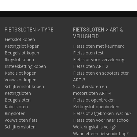
Keuze uit alle soorten fiets-, e-bike en overige sloten
Betrouwbare levering, via PostNL
Degelijke informatie, duidelijke specificaties
Snelle, vriendelijke, correcte klantenservice
Uitstekende reviews: hoge cijfers!
FIETSSLOTEN > TYPE
FIETSSLOTEN > ART &
VEILIGHEID
Fietsslot kopen
Kettingslot kopen
Fietssloten met keurmerk
Beugelslot kopen
Fietssloten test
Ringslot kopen
Fietsslot voor verzekering
Insteekketting kopen
Fietssloten ART-2
Kabelslot kopen
Fietssloten en scootersloten
Vouwslot kopen
ART-3
Schijfremslot kopen
Scootersloten en
Kettingsloten
motorsloten ART-4
Beugelsloten
Fietsslot openbreken
Kabelsloten
Kettingslot openbreken
Ringsloten
Fietsslot afgebroken: wat nu?
Vouwsloten fiets
Fietssloten voor naar school
Schijfremsloten
Welk ringslot is veilig?
Waar let een fietsendief op?