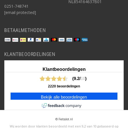
NL854164637B01
0251-748741
[email protected]
BETAALMETHODEN
KLANTBEOORDELINGEN
Klantbeoordelingen
(9.2/
10
)
2220 beoordelingen
Bekijk alle beoordelingen
© Fietsslot.nl
Wij worden door klanten beoordeeld met een
9,2
van
10
gebaseerd op