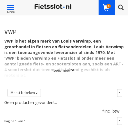
Toggle
0
Menu
navigation
VWP
VWP is het eigen merk van Louis Verwimp, een
groothandel in fietsen en fietsonderdelen. Louis Verwimp
is een toonaangevende leverancier al sinds 1970. Met
'VWP' bieden Verwimp en Fietsslot.nl onder meer een
aantal goede fiets- en scootersloten aan, zoals een ART-
4 scooterslot dat tevens uitstekend geschikt is als
Lees meer
motorslot.
Hierom kiezen kopers voor Fietsslot.nl:
Meest bekeken
1
Kwalitatief goede (!) sloten voor fiets en e-bike
Standaard voordelig geprijsd
Geen producten gevonden!...
Snelle, directe verzending
*Incl. btw
Gecertificeerde sloten met ART-keurmerk
Sloten voorradig uit eigen magazijn
Pagina 1 van 1
1
Afhalen? Ook dát kan!