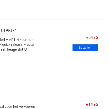
/14 ART-4
€54,95
kabel + ART-4 keurmerk
+ quick release + auto
Bestellen
braak beugelslot U-
able Combo en de Coil Cable Key.
€14,95
aal voor het vervoeren