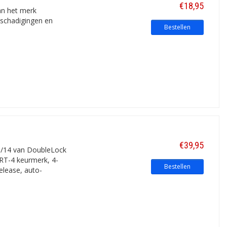
€18,95
an het merk
schadigingen en
Bestellen
€39,95
0/14 van DoubleLock
ART-4 keurmerk, 4-
Bestellen
elease, auto-