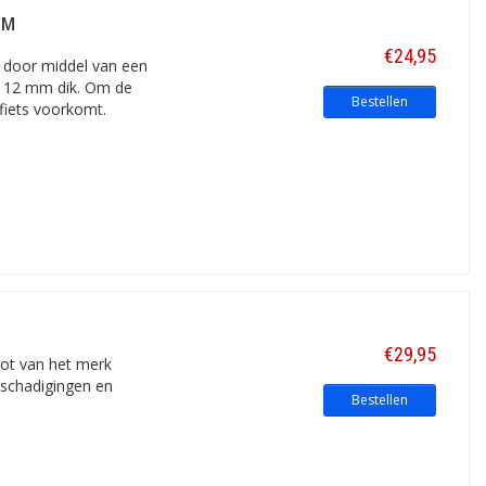
CM
€24,95
it door middel van een
en 12 mm dik. Om de
Bestellen
fiets voorkomt.
ent loopt uiteen van disselsloten voor
gensloten, beugelsloten,
iken als fietsslot.
Voor de andere
men.
€29,95
lot van het merk
sslot in de vorm van een kabel en van
schadigingen en
alleen lussen (te gebruiken samen met
Bestellen
els zijn ook prima te gebruiken als