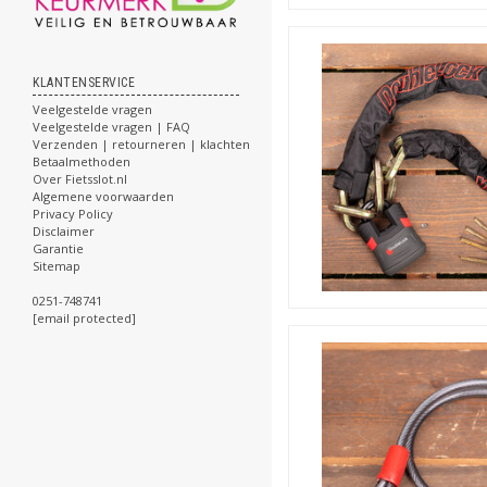
KLANTENSERVICE
Veelgestelde vragen
Veelgestelde vragen | FAQ
Verzenden | retourneren | klachten
Betaalmethoden
Over Fietsslot.nl
Algemene voorwaarden
Privacy Policy
Disclaimer
Garantie
Sitemap
0251-748741
[email protected]