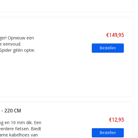
€149,95
eiger! Opnieuw een
de eenvoud.
Bestellen
pider géén optie.
 - 220 CM
€12,95
ng en 10 mm dik. Een
erdere fietsen. Biedt
Bestellen
zame kabelhoes van