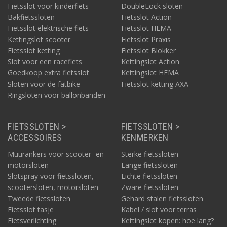
Fietsslot voor kinderfiets
DoubleLock sloten
Bakfietssloten
Fietsslot Action
Fietsslot elektrische fiets
Fietsslot HEMA
Kettingslot scooter
Fietsslot Praxis
Fietsslot ketting
Fietsslot Blokker
Slot voor een racefiets
Kettingslot Action
Goedkoop extra fietsslot
Kettingslot HEMA
Sloten voor de fatbike
Fietsslot ketting AXA
Ringsloten voor ballonbanden
FIETSSLOTEN >
FIETSSLOTEN >
ACCESSOIRES
KENMERKEN
Muurankers voor scooter- en
Sterke fietssloten
motorsloten
Lange fietssloten
Slotspray voor fietssloten,
Lichte fietssloten
scootersloten, motorsloten
Zware fietssloten
Tweede fietssloten
Gehard stalen fietssloten
Fietsslot tasje
Kabel / slot voor terras
Fietsverlichting
Kettingslot kopen: hoe lang?