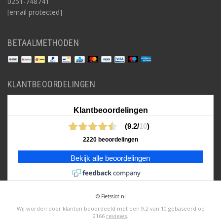
0251-748741
[email protected]
BETAALMETHODEN
KLANTBEOORDELINGEN
Klantbeoordelingen
(9.2/
10
)
2220 beoordelingen
Bekijk alle beoordelingen
© Fietsslot.nl
Wij worden door klanten beoordeeld met een
9,2
van
10
gebaseerd op
2166
reviews
.