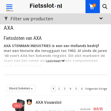
Toggle
0
Menu
navigation
Filter uw producten
AXA
Fietssloten van AXA
AXA STENMAN INDUSTRIES is een oer-Hollands bedrijf
met een historie die teruggaat tot 1902. Al sinds de jaren
'40 voert AXA het bekende ringslot. Dit slot markeert de
start van het ruime assortiment fiets componenten
Lees meer
zoals dat nu bestaat.
AXA produceert alle sloten onder eigen beheer in Nederland,
Frankrijk en Polen en wordt gezien als een A-merk van een
kwaliteitsfabikant.
Meest bekeken
1
2
3
4
5
6
Volgende Vorige
De term
AXA sloten
klinkt dus al decennia lang vertrouwd.
Sterker nog, het bedrijf bestaat al ruimschoots een eeuw. Het
AXA Vouwslot
ontwikkelt
fietssloten
, maar ook
scootersloten
,
SALE
Foldable 10-105
brommersloten
en
motorsloten
, naast veel andere soorten
€69,95
€101,95
Zwart ART-2 - Next