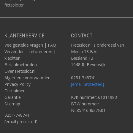
fietssloten
KLANTENSERVICE
CONTACT
Veelgestelde vragen | FAQ
Fietsslot.nl is onderdeel van
Verzenden | retourneren |
Media 73 B.V.
klachten
Biesland 13
Betaalmethoden
1948 RJ Beverwijk
Over Fietsslot.nl
Algemene voorwaarden
0251-748741
Privacy Policy
[email protected]
Disclaimer
Garantie
KvK nummer: 61011983
Sitemap
BTW nummer:
NL854164637B01
0251-748741
[email protected]