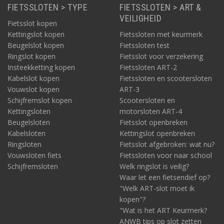
FIETSSLOTEN > TYPE
FIETSSLOTEN > ART &
VEILIGHEID
Fietsslot kopen
Kettingslot kopen
Fietssloten met keurmerk
Beugelslot kopen
Fietssloten test
Ringslot kopen
Fietsslot voor verzekering
Insteekketting kopen
Fietssloten ART-2
Kabelslot kopen
Fietssloten en scootersloten
Vouwslot kopen
ART-3
Schijfremslot kopen
Scootersloten en
Kettingsloten
motorsloten ART-4
Beugelsloten
Fietsslot openbreken
Kabelsloten
Kettingslot openbreken
Ringsloten
Fietsslot afgebroken: wat nu?
Vouwsloten fiets
Fietssloten voor naar school
Schijfremsloten
Welk ringslot is veilig?
Waar let een fietsendief op?
"Welk ART-slot moet ik
kopen"?
"Wat is het ART Keurmerk?
ANWB tips op slot zetten