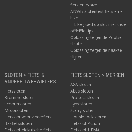
fiets en e-bike
ANWB Slotentest fiets en e-
bike
E-bike goed op slot met deze
officiële tips
Oplossing tegen de Poolse
sleutel
Oplossing tegen de haakse
slijper
SLOTEN > FIETS &
FIETSSLOTEN > MERKEN
ANDERE TWEEWIELERS
AXA sloten
Fietssloten
Abus sloten
Brommersloten
Pro-tect sloten
Scootersloten
Lynx sloten
Motorsloten
Starry sloten
Fietsslot voor kinderfiets
DoubleLock sloten
Bakfietssloten
Fietsslot Action
Fietsslot elektrische fiets
Fietsslot HEMA